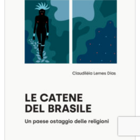
Aggiungi
alla lista
dei
desideri