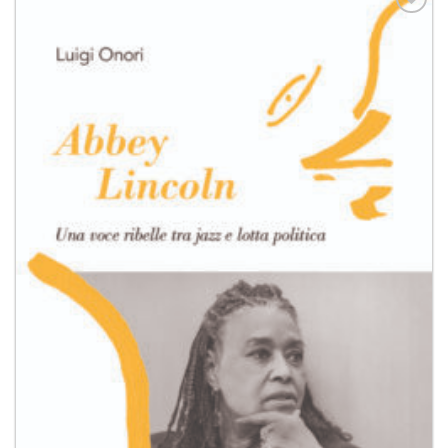
Aggiungi
alla lista
dei
desideri