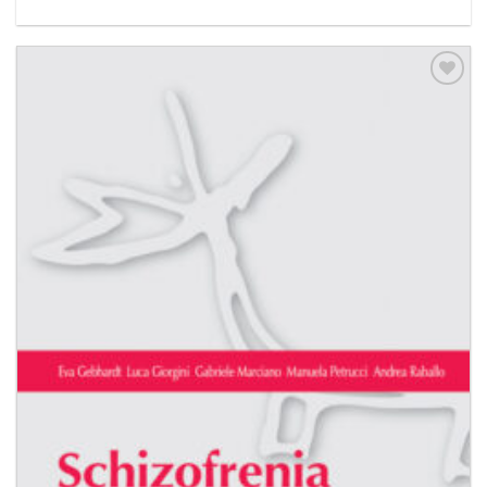
Aggiungi
alla lista
dei
desideri