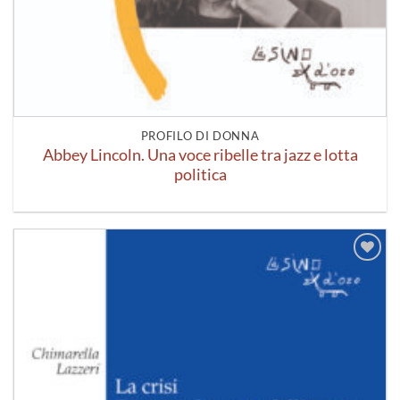
PROFILO DI DONNA
Abbey Lincoln. Una voce ribelle tra jazz e lotta
politica
Aggiungi
alla lista
dei
desideri