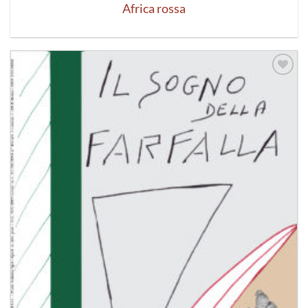
Africa rossa
Aggiungi
alla lista
dei
desideri