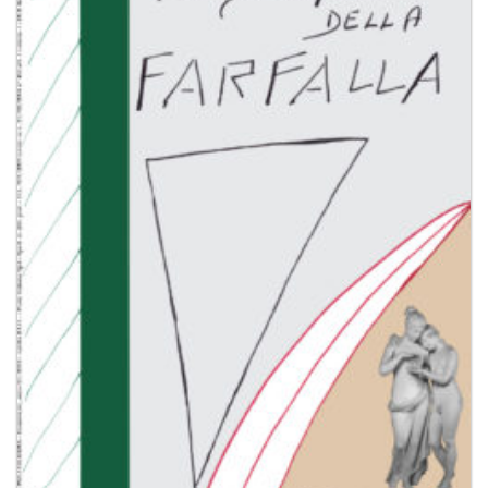
dei
desideri