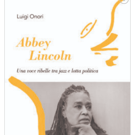
Aggiungi
alla lista
dei
desideri