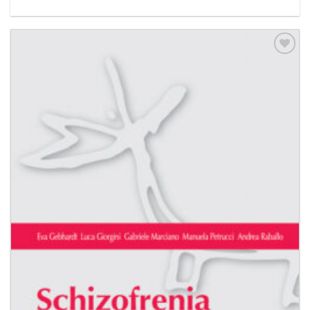
Aggiungi
alla lista
dei
desideri