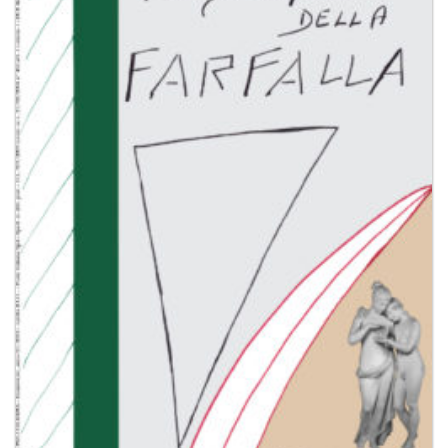
dei
desideri