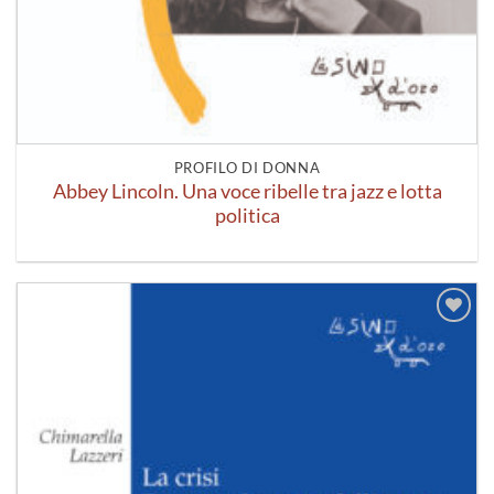
PROFILO DI DONNA
Abbey Lincoln. Una voce ribelle tra jazz e lotta
politica
Aggiungi
alla lista
dei
desideri