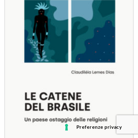
Aggiungi
alla lista
dei
desideri