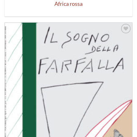
Africa rossa
Aggiungi
alla lista
dei
desideri