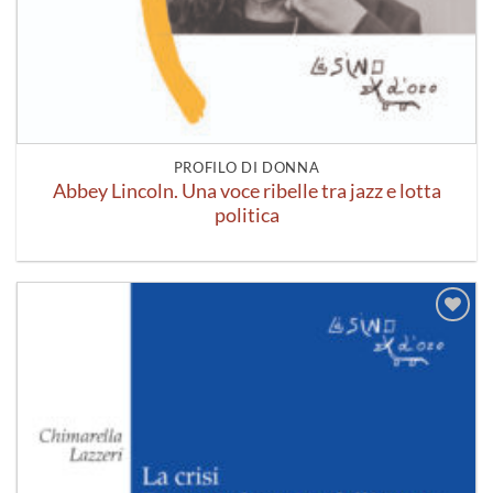
PROFILO DI DONNA
Abbey Lincoln. Una voce ribelle tra jazz e lotta
politica
Aggiungi
alla lista
dei
desideri