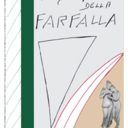
dei
desideri