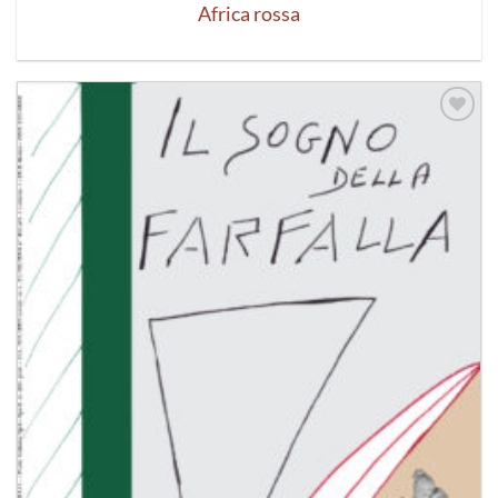
Africa rossa
Aggiungi
alla lista
dei
desideri