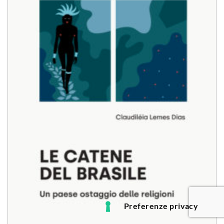
Aggiungi
alla lista
dei
desideri