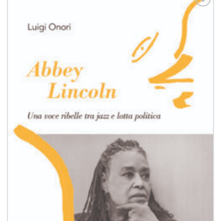
Aggiungi
alla lista
dei
desideri