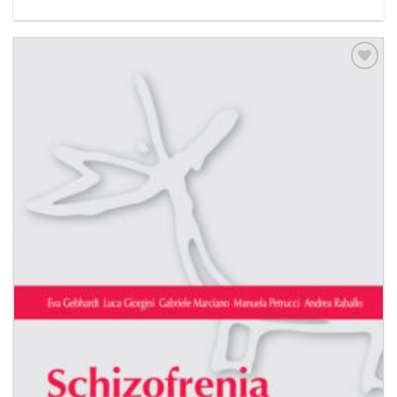
Aggiungi
alla lista
dei
desideri