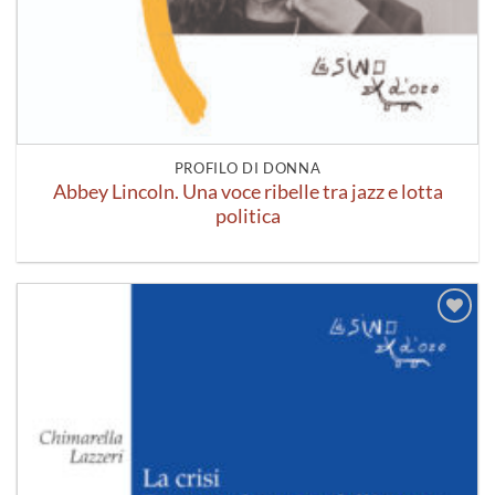
PROFILO DI DONNA
Abbey Lincoln. Una voce ribelle tra jazz e lotta
politica
Aggiungi
alla lista
dei
desideri