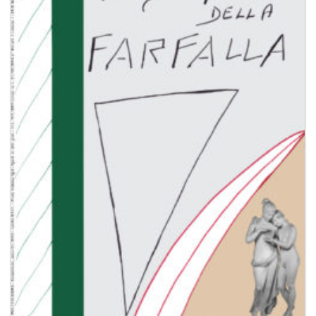
dei
desideri