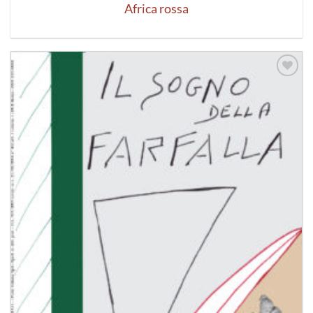
Africa rossa
Aggiungi
alla lista
dei
desideri