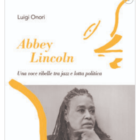
Aggiungi
alla lista
dei
desideri