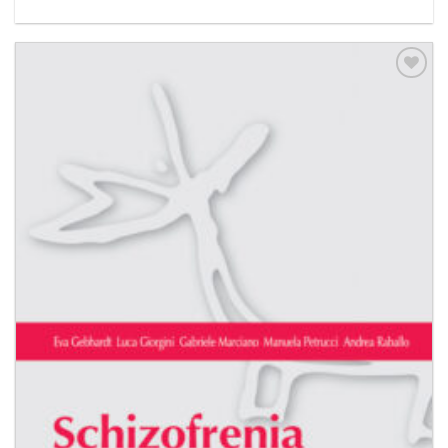
Aggiungi
alla lista
dei
desideri