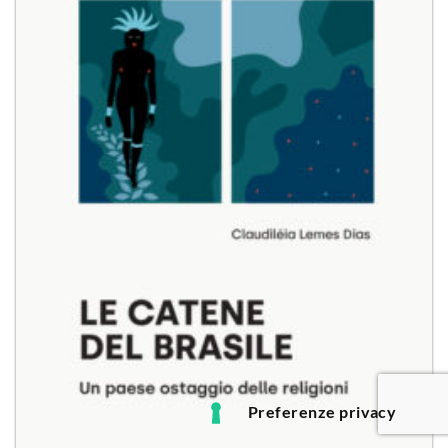
Aggiungi
alla lista
dei
desideri