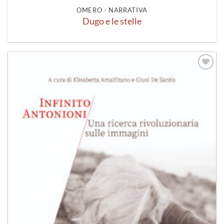
OMERO - NARRATIVA
Dugo e le stelle
Aggiungi
alla lista
dei
desideri