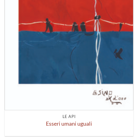
LE API
Esseri umani uguali