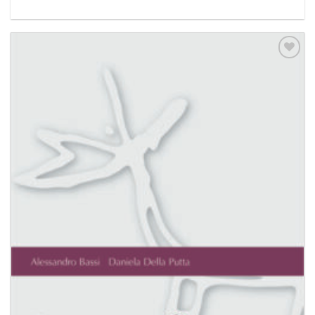
Aggiungi
alla lista
dei
desideri