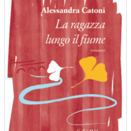
dei
desideri