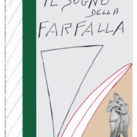
Aggiungi
alla lista
dei
desideri