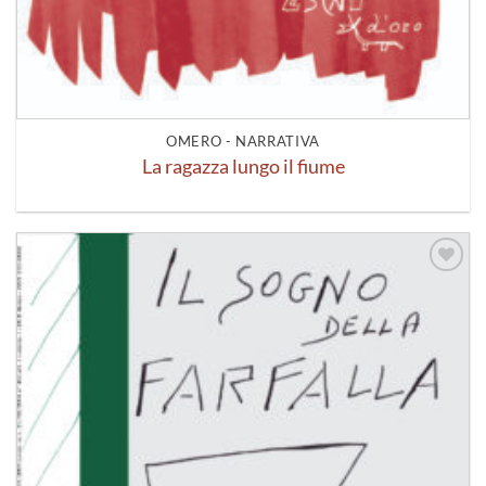
OMERO - NARRATIVA
La ragazza lungo il fiume
Aggiungi
alla lista
dei
desideri