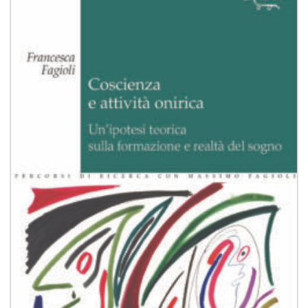
alla lista
dei
desideri