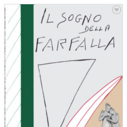
Aggiungi
alla lista
dei
desideri