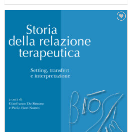
Aggiungi
alla lista
dei
desideri