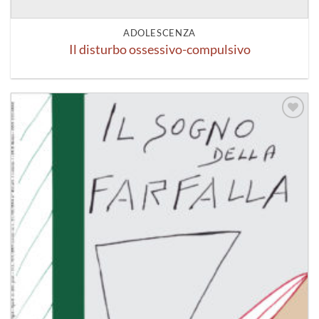
ADOLESCENZA
Il disturbo ossessivo-compulsivo
Aggiungi
alla lista
dei
desideri