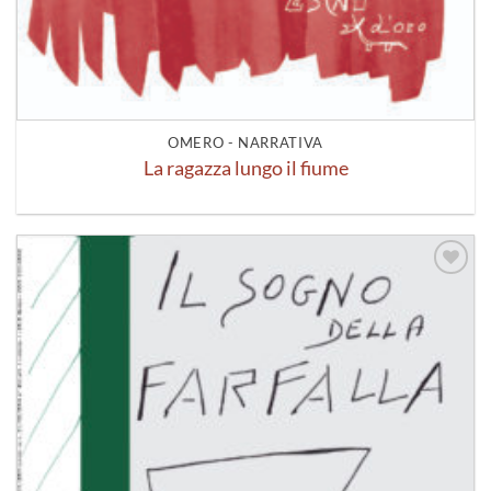
OMERO - NARRATIVA
La ragazza lungo il fiume
Aggiungi
alla lista
dei
desideri