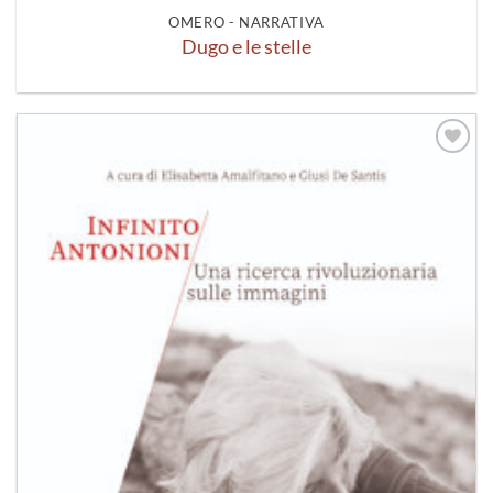
OMERO - NARRATIVA
Dugo e le stelle
Aggiungi
alla lista
dei
desideri