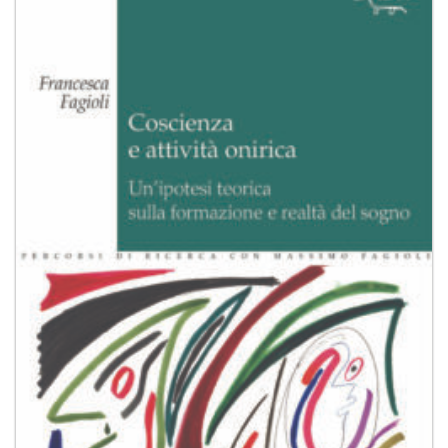
alla lista
dei
desideri