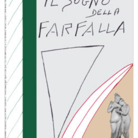
Aggiungi
alla lista
dei
desideri