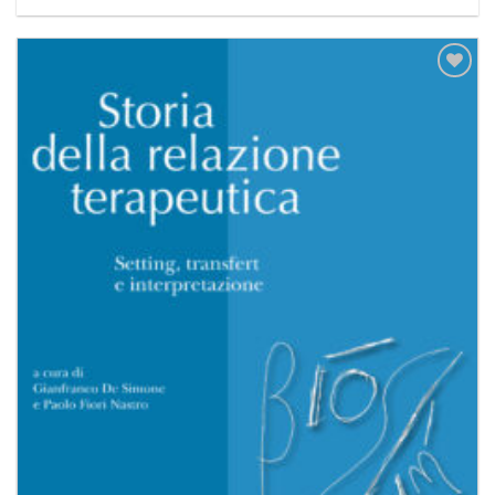
Aggiungi
alla lista
dei
desideri