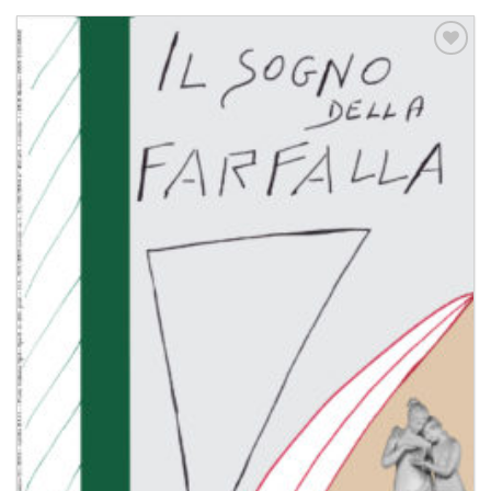
Aggiungi
alla lista
dei
desideri