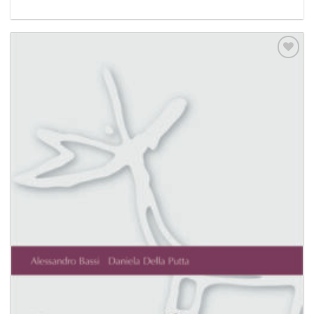
Aggiungi
alla lista
dei
desideri