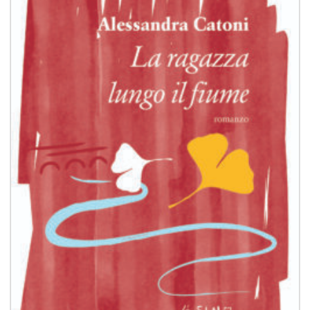
dei
desideri