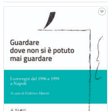
Aggiungi
alla lista
dei
desideri