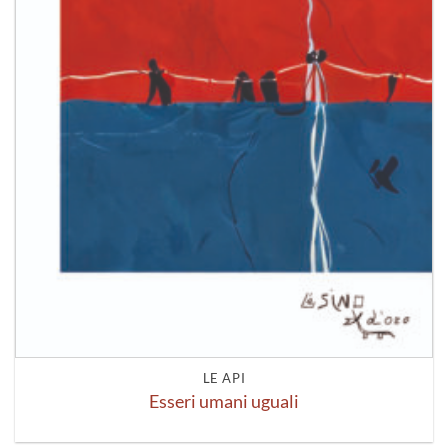
LE API
Esseri umani uguali