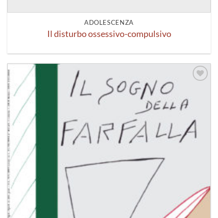
ADOLESCENZA
Il disturbo ossessivo-compulsivo
Aggiungi
alla lista
dei
desideri