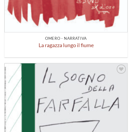
OMERO - NARRATIVA
La ragazza lungo il fiume
Aggiungi
alla lista
dei
desideri