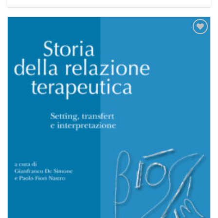
Aggiungi
alla lista
dei
desideri