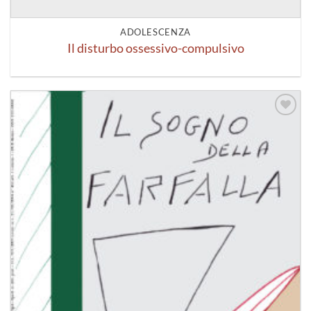
ADOLESCENZA
Il disturbo ossessivo-compulsivo
Aggiungi
alla lista
dei
desideri