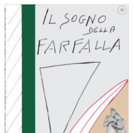
Aggiungi
alla lista
dei
desideri