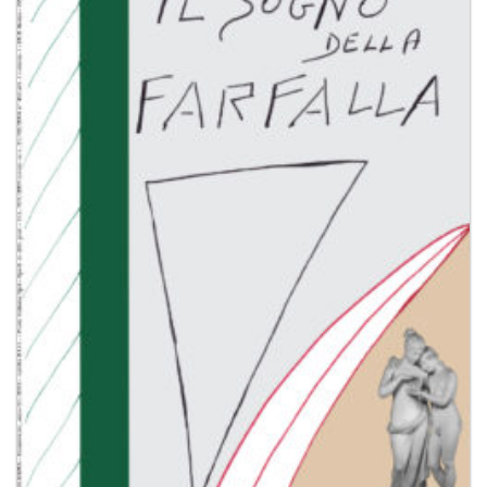
Aggiungi
alla lista
dei
desideri