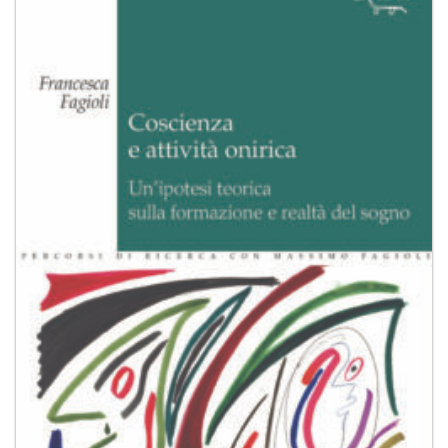
alla lista
dei
desideri