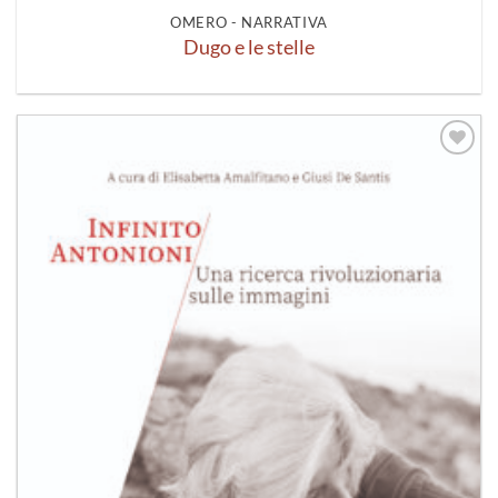
OMERO - NARRATIVA
Dugo e le stelle
Aggiungi
alla lista
dei
desideri