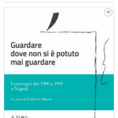
Aggiungi
alla lista
dei
desideri