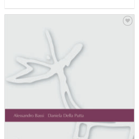
Aggiungi
alla lista
dei
desideri