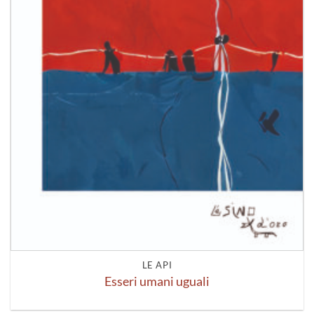
LE API
Esseri umani uguali