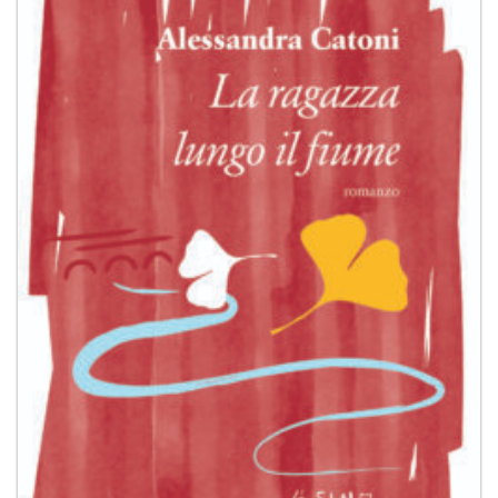
dei
desideri