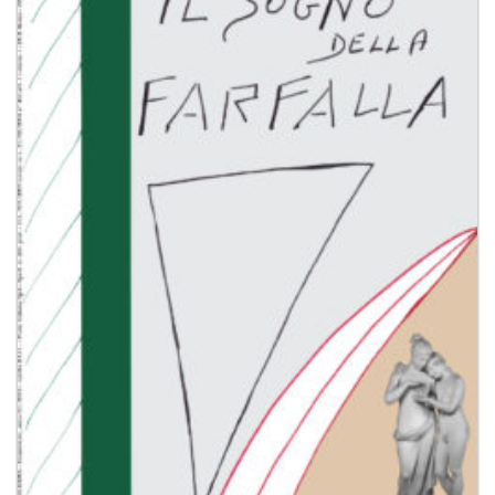
Aggiungi
alla lista
dei
desideri