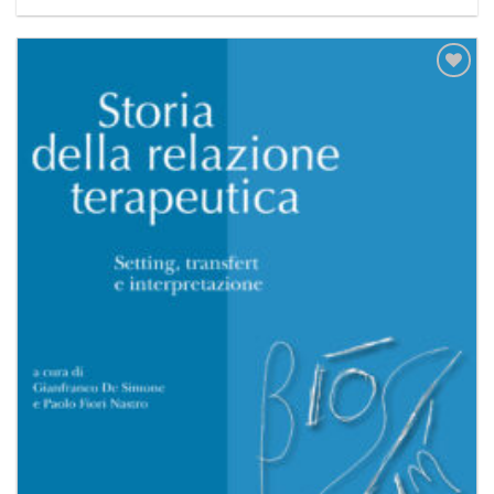
Aggiungi
alla lista
dei
desideri