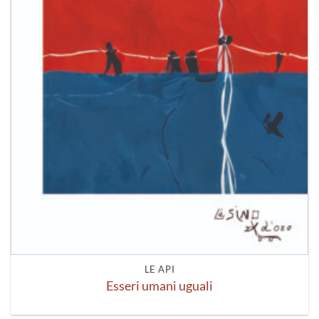
LE API
Esseri umani uguali