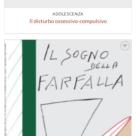
ADOLESCENZA
Il disturbo ossessivo-compulsivo
Aggiungi
alla lista
dei
desideri