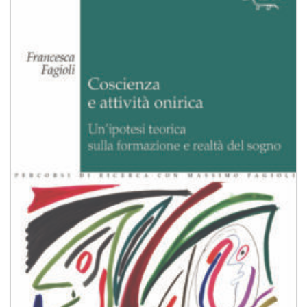
alla lista
dei
desideri