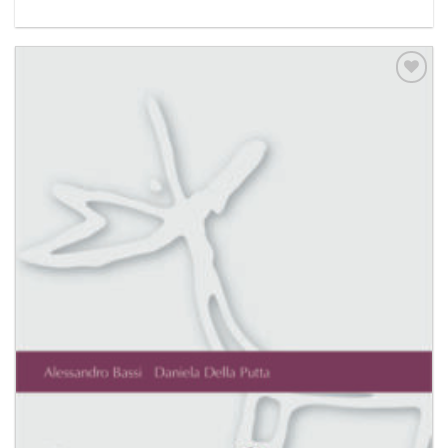
Aggiungi
alla lista
dei
desideri