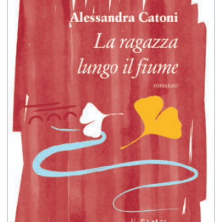
dei
desideri