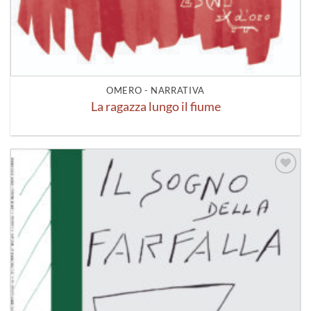
OMERO - NARRATIVA
La ragazza lungo il fiume
Aggiungi
alla lista
dei
desideri