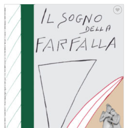
Aggiungi
alla lista
dei
desideri