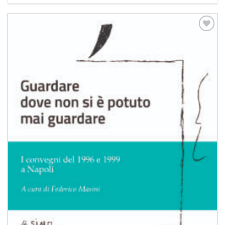
Aggiungi
alla lista
dei
desideri