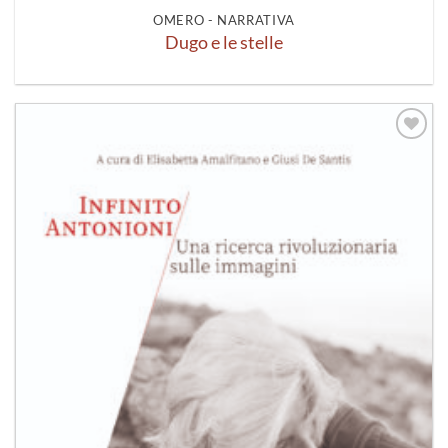
OMERO - NARRATIVA
Dugo e le stelle
Aggiungi
alla lista
dei
desideri