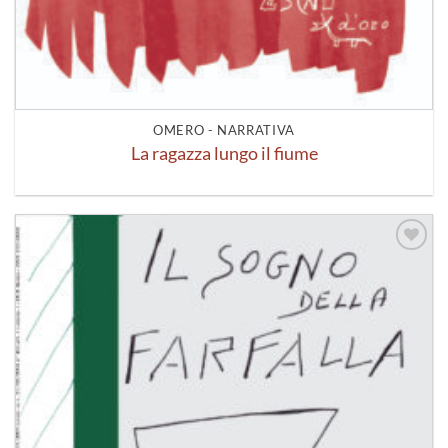
OMERO - NARRATIVA
La ragazza lungo il fiume
Aggiungi
alla lista
dei
desideri