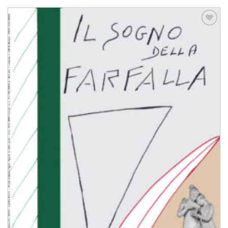
Aggiungi
alla lista
dei
desideri