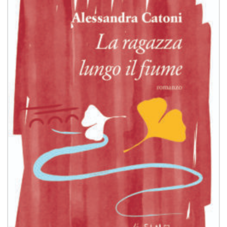
dei
desideri