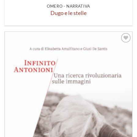
OMERO - NARRATIVA
Dugo e le stelle
Aggiungi
alla lista
dei
desideri