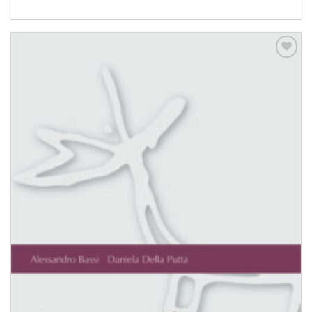
Aggiungi
alla lista
dei
desideri