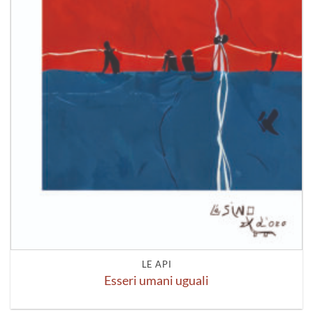
LE API
Esseri umani uguali