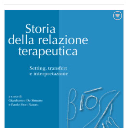
Aggiungi
alla lista
dei
desideri