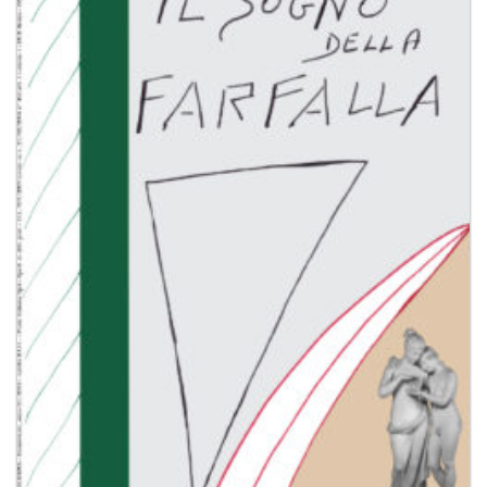
Aggiungi
alla lista
dei
desideri