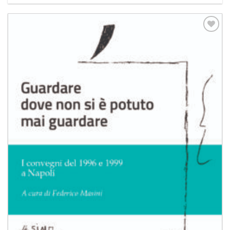
Aggiungi
alla lista
dei
desideri