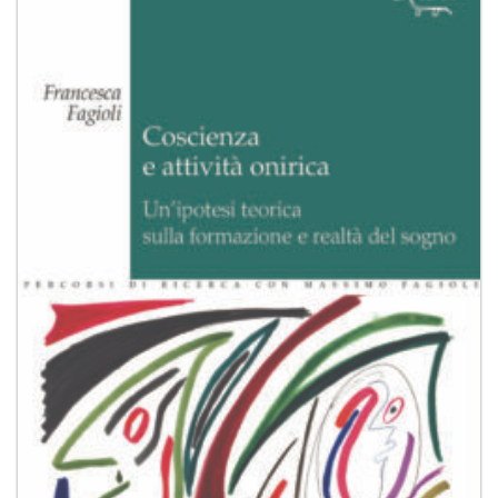
alla lista
dei
desideri