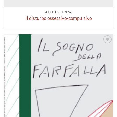
ADOLESCENZA
Il disturbo ossessivo-compulsivo
Aggiungi
alla lista
dei
desideri