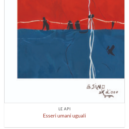
LE API
Esseri umani uguali