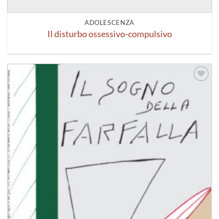
ADOLESCENZA
Il disturbo ossessivo-compulsivo
Aggiungi
alla lista
dei
desideri