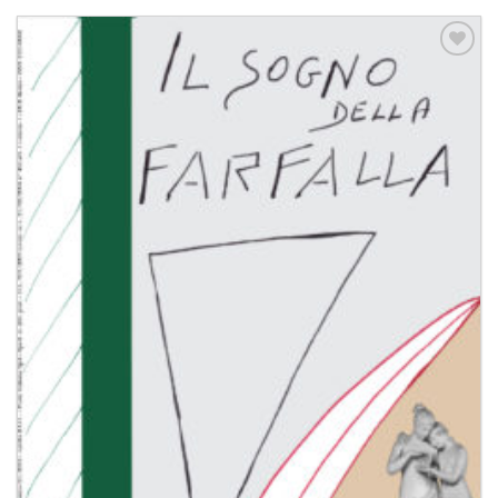
Aggiungi
alla lista
dei
desideri