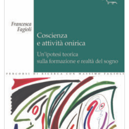
alla lista
dei
desideri