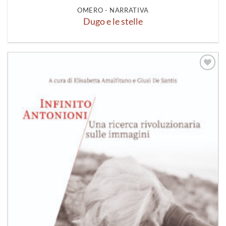
OMERO - NARRATIVA
Dugo e le stelle
Aggiungi
alla lista
dei
desideri