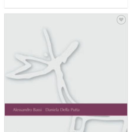
Aggiungi
alla lista
dei
desideri