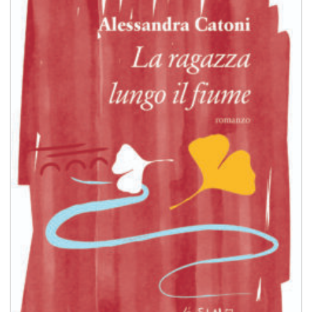
dei
desideri