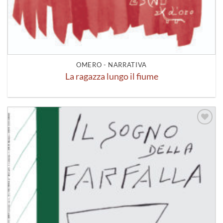
OMERO - NARRATIVA
La ragazza lungo il fiume
Aggiungi
alla lista
dei
desideri