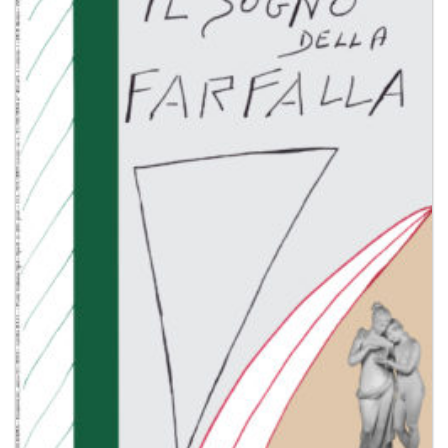
Aggiungi
alla lista
dei
desideri