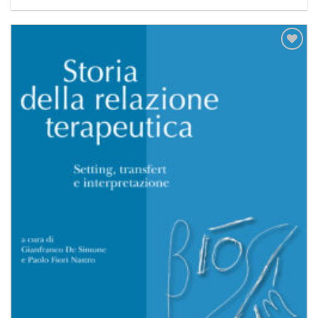
Aggiungi
alla lista
dei
desideri