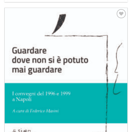
Aggiungi
alla lista
dei
desideri