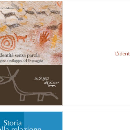
Aggiungi
alla lista
dei
desideri
L’iden
Aggiungi