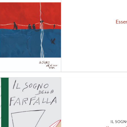
Esser
Aggiungi
alla lista
dei
desideri
IL SOGN