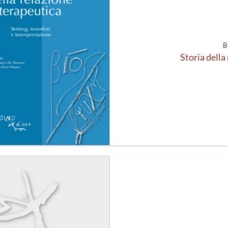
alla lista
dei
desideri
B
Storia della
Aggiungi
alla lista
dei
desideri