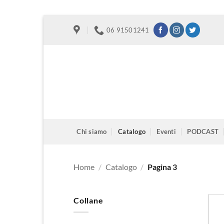
Salta
06 91501241
ai
contenuti
Chi siamo
Catalogo
Eventi
PODCAST
Home
/
Catalogo
/
Pagina 3
Collane