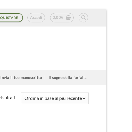
Accedi
0,00
€
QUISTARE
Invia il tuo manoscritto
Il sogno della farfalla
Ordina
isultati
in
base
al
più