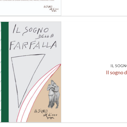
Aggiungi
alla lista
dei
desideri
IL SOGN
Il sogno d