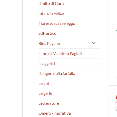
Il mito di Cura
Infanzia Felice
#iorestoacasaeleggo
SdF articoli
Bios Psychè
I libri di Massimo Fagioli
I saggetti
Il sogno della farfalla
Le api
Le gerle
Letterature
Omero - narrativa