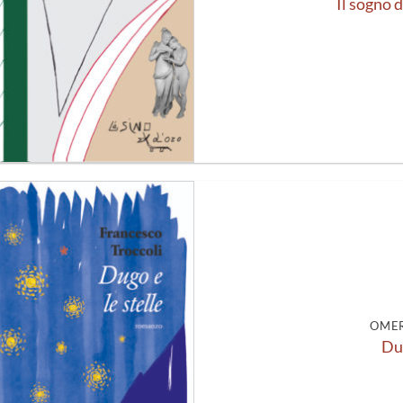
Il sogno d
Aggiungi
alla lista
dei
desideri
OMER
Dug