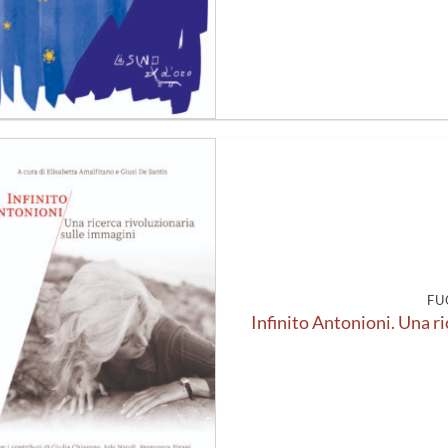
Aggiungi
alla lista
dei
desideri
FU
Infinito Antonioni. Una r