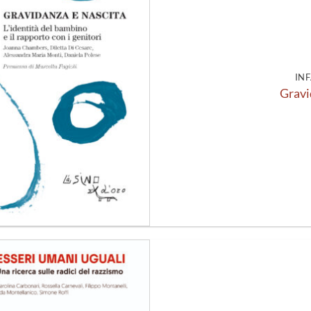
alla lista
dei
desideri
INF
Gravi
Aggiungi
alla lista
dei
desideri