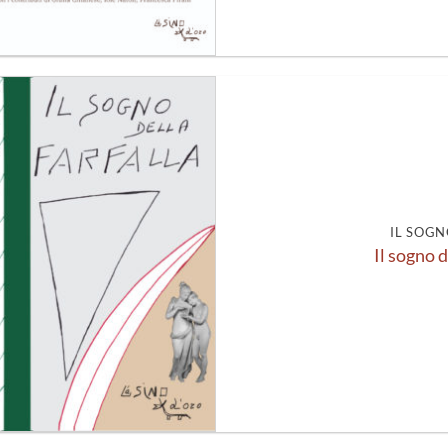
Aggiungi
alla lista
dei
desideri
IL SOGN
Il sogno d