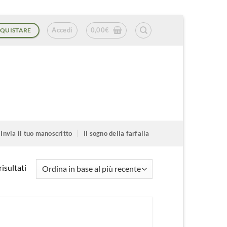
Accedi
0,00
€
QUISTARE
Invia il tuo manoscritto
Il sogno della farfalla
Ordina
isultati
in
base
al
più