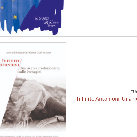
Aggiungi
alla lista
dei
desideri
FU
Infinito Antonioni. Una r