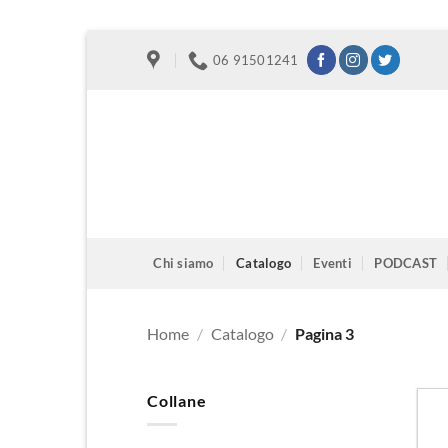
Salta
06 91501241
ai
contenuti
Chi siamo
Catalogo
Eventi
PODCAST
Home
/
Catalogo
/
Pagina 3
Collane