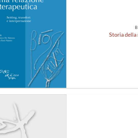
alla lista
dei
desideri
B
Storia della
Aggiungi
alla lista
dei
desideri