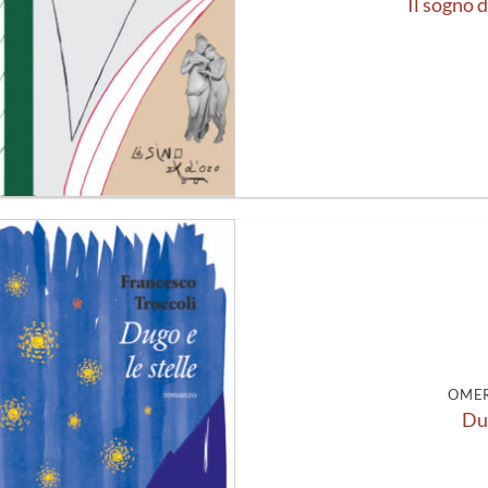
Il sogno d
Aggiungi
alla lista
dei
desideri
OMER
Dug