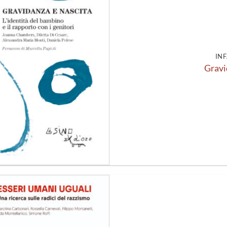
alla lista
dei
desideri
INF
Gravi
Aggiungi
alla lista
dei
desideri