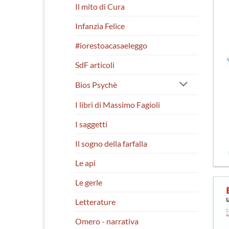
Il mito di Cura
Infanzia Felice
#iorestoacasaeleggo
SdF articoli
Bios Psychè
I libri di Massimo Fagioli
I saggetti
Il sogno della farfalla
Le api
Le gerle
Letterature
Omero - narrativa