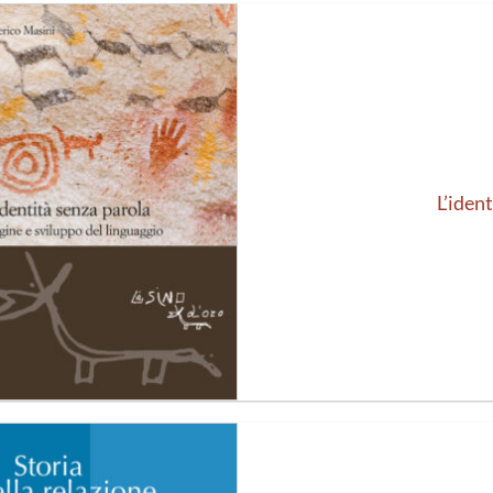
Aggiungi
alla lista
dei
desideri
L’iden
Aggiungi