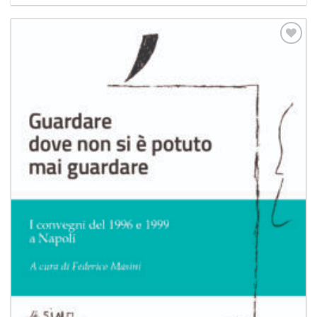
Aggiungi
alla lista
dei
desideri