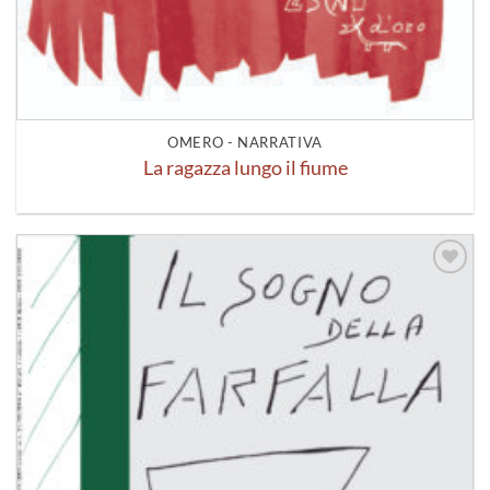
OMERO - NARRATIVA
La ragazza lungo il fiume
Aggiungi
alla lista
dei
desideri