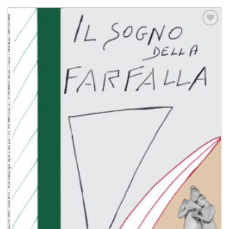
Aggiungi
alla lista
dei
desideri