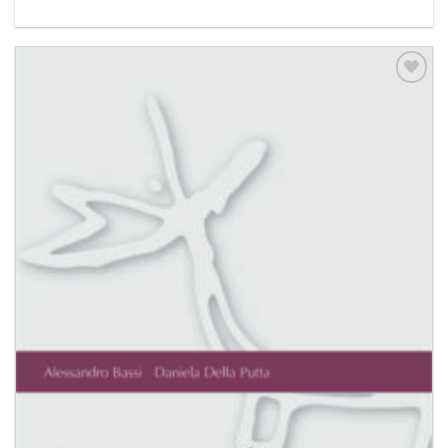
Aggiungi
alla lista
dei
desideri