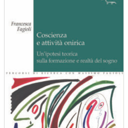
alla lista
dei
desideri