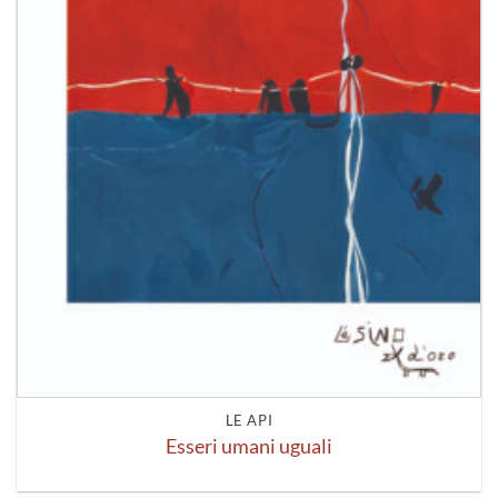
LE API
Esseri umani uguali