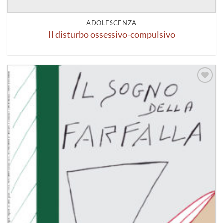
ADOLESCENZA
Il disturbo ossessivo-compulsivo
Aggiungi
alla lista
dei
desideri