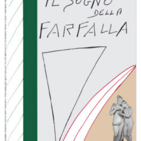
Aggiungi
alla lista
dei
desideri