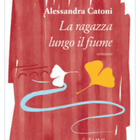
dei
desideri