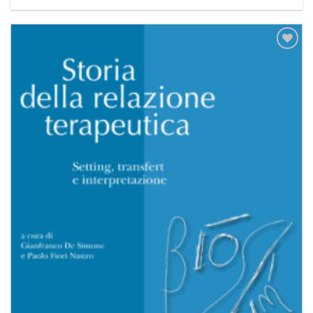
Aggiungi
alla lista
dei
desideri