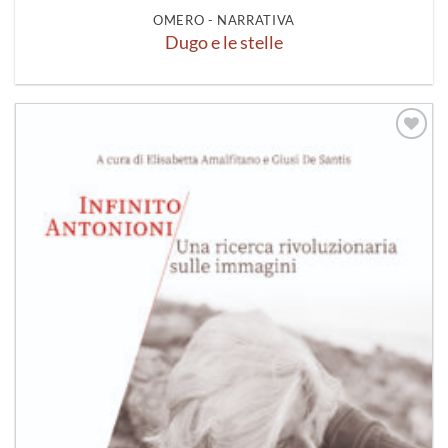
OMERO - NARRATIVA
Dugo e le stelle
Aggiungi
alla lista
dei
desideri