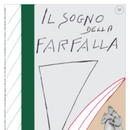
Aggiungi
alla lista
dei
desideri