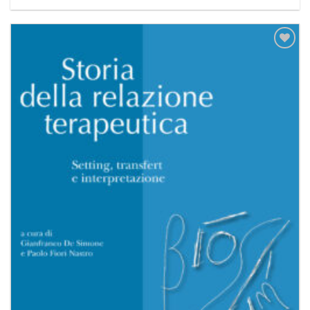
Aggiungi
alla lista
dei
desideri