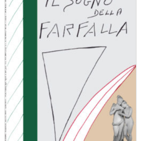
Aggiungi
alla lista
dei
desideri