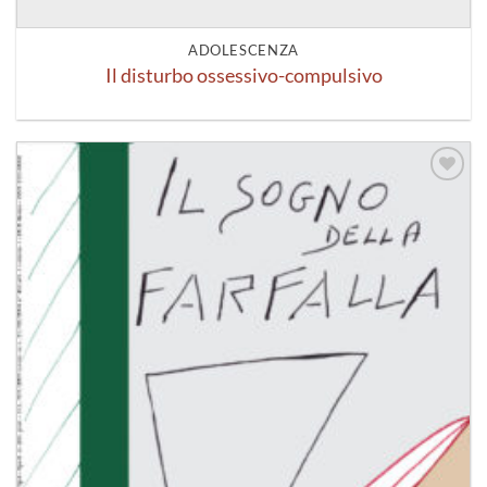
ADOLESCENZA
Il disturbo ossessivo-compulsivo
Aggiungi
alla lista
dei
desideri