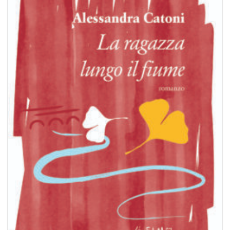
dei
desideri