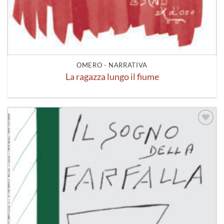
OMERO - NARRATIVA
La ragazza lungo il fiume
Aggiungi
alla lista
dei
desideri