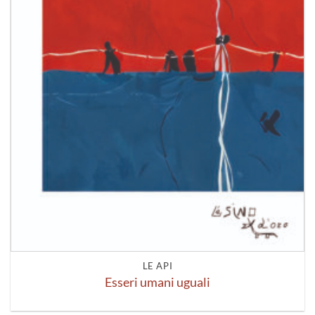
LE API
Esseri umani uguali