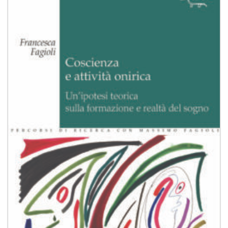
alla lista
dei
desideri