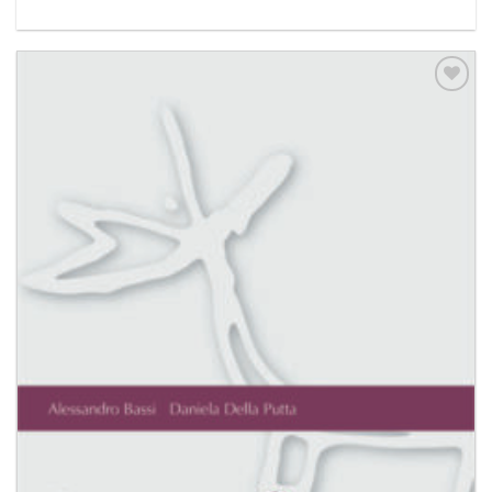
Aggiungi
alla lista
dei
desideri