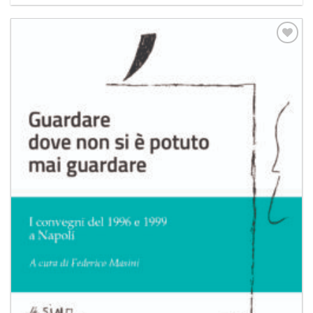
Aggiungi
alla lista
dei
desideri