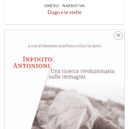
OMERO - NARRATIVA
Dugo e le stelle
Aggiungi
alla lista
dei
desideri