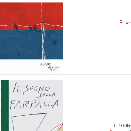
Esser
Aggiungi
alla lista
dei
desideri
IL SOGN