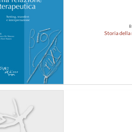
alla lista
dei
desideri
B
Storia della
Aggiungi
alla lista
dei
desideri