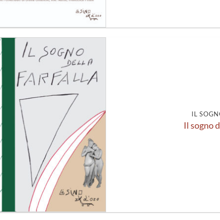
Aggiungi
alla lista
dei
desideri
IL SOGN
Il sogno d