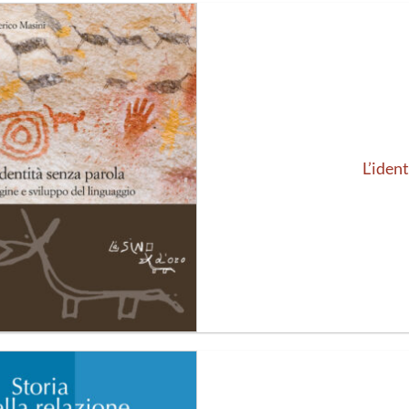
Aggiungi
alla lista
dei
desideri
L’iden
Aggiungi