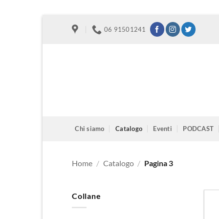
Salta
06 91501241
ai
contenuti
Chi siamo
Catalogo
Eventi
PODCAST
Home
/
Catalogo
/
Pagina 3
Collane