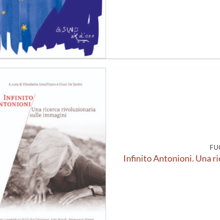
Aggiungi
alla lista
dei
desideri
FU
Infinito Antonioni. Una r