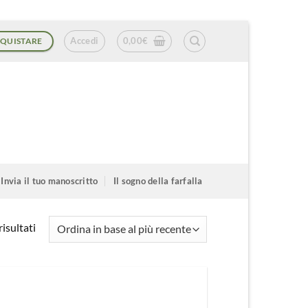
Accedi
0,00
€
QUISTARE
Invia il tuo manoscritto
Il sogno della farfalla
Ordina
isultati
in
base
al
più