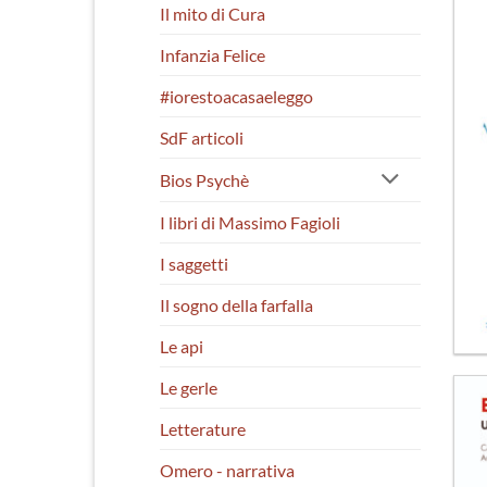
Il mito di Cura
Infanzia Felice
#iorestoacasaeleggo
SdF articoli
Bios Psychè
I libri di Massimo Fagioli
I saggetti
Il sogno della farfalla
Le api
Le gerle
Letterature
Omero - narrativa