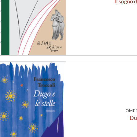
Il sogno d
Aggiungi
alla lista
dei
desideri
OMER
Dug