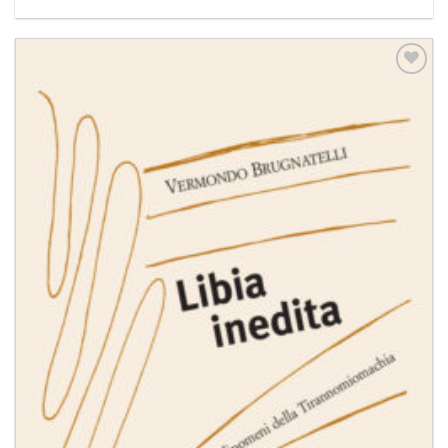
Aggiungi
alla lista
dei
desideri