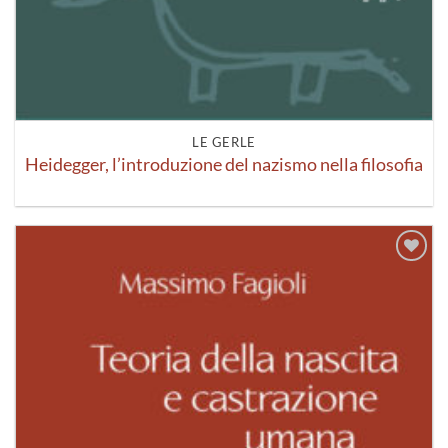
LE GERLE
Heidegger, l’introduzione del nazismo nella filosofia
Aggiungi
alla lista
dei
desideri