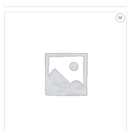
Aggiungi
alla lista
dei
desideri