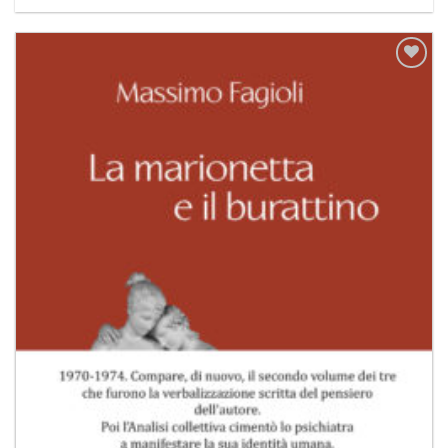
Aggiungi
alla lista
dei
desideri