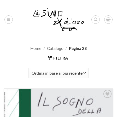
Salta
ai
contenuti
Home
/
Catalogo
/
Pagina 23
FILTRA
Aggiungi
alla lista
dei
desideri