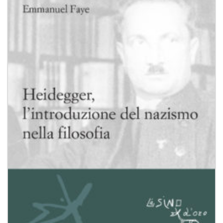
Aggiungi
alla lista
dei
desideri