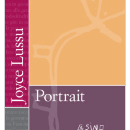
dei
desideri