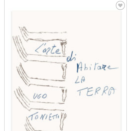
Aggiungi
alla lista
dei
desideri