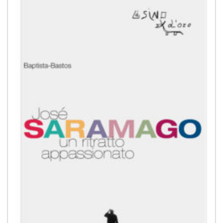
alla lista
dei
desideri