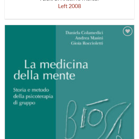
Left 2008
Aggiungi
alla lista
dei
desideri