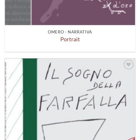
OMERO - NARRATIVA
Portrait
Aggiungi
alla lista
dei
desideri