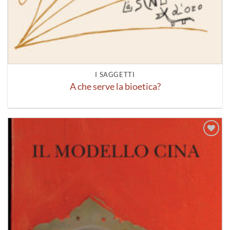
I SAGGETTI
A che serve la bioetica?
Aggiungi
alla lista
dei
desideri