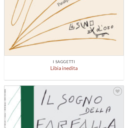
I SAGGETTI
Libia inedita
Aggiungi
alla lista
dei
desideri