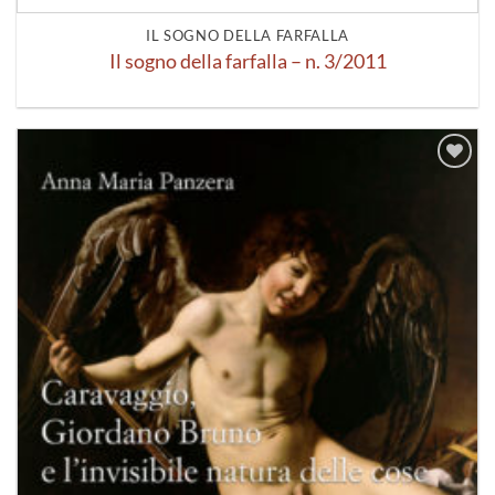
IL SOGNO DELLA FARFALLA
Il sogno della farfalla – n. 3/2011
Aggiungi
alla lista
dei
desideri