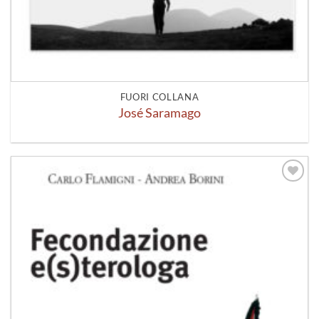
FUORI COLLANA
José Saramago
Aggiungi
alla lista
dei
desideri