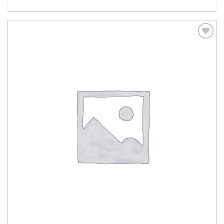
Aggiungi
alla lista
dei
desideri