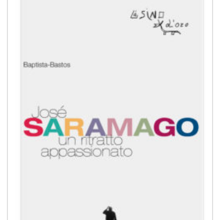
alla lista
dei
desideri