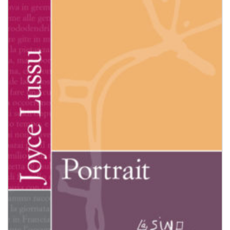
dei
desideri