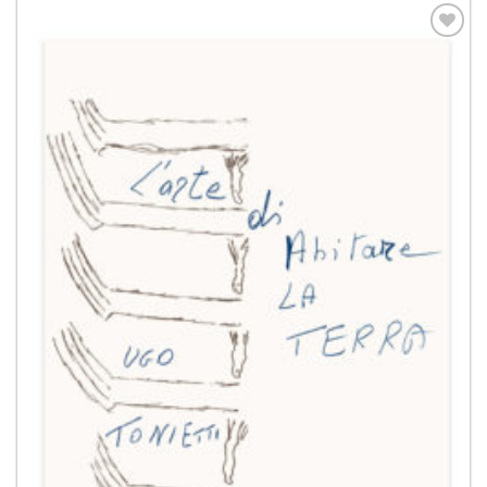
Aggiungi
alla lista
dei
desideri