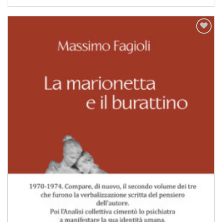
Aggiungi
alla lista
dei
desideri