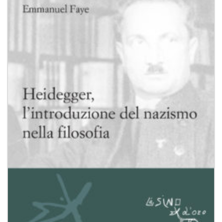
Aggiungi
alla lista
dei
desideri