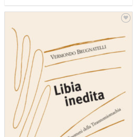
Aggiungi
alla lista
dei
desideri