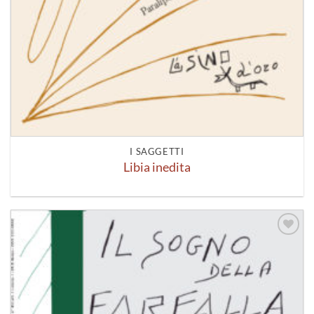
I SAGGETTI
Libia inedita
Aggiungi
alla lista
dei
desideri