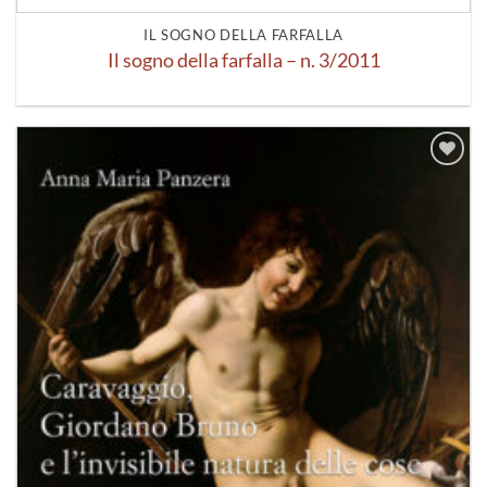
IL SOGNO DELLA FARFALLA
Il sogno della farfalla – n. 3/2011
Aggiungi
alla lista
dei
desideri