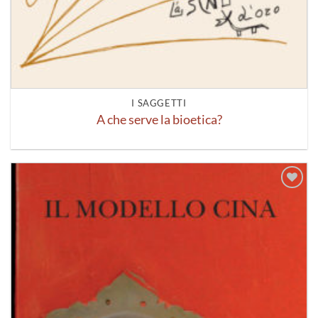
I SAGGETTI
A che serve la bioetica?
Aggiungi
alla lista
dei
desideri