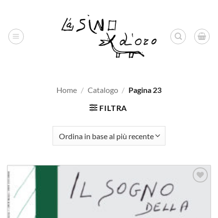
Salta
ai
contenuti
Home
/
Catalogo
/
Pagina 23
FILTRA
Aggiungi
alla lista
dei
desideri