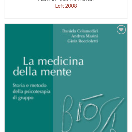
Left 2008
Aggiungi
alla lista
dei
desideri