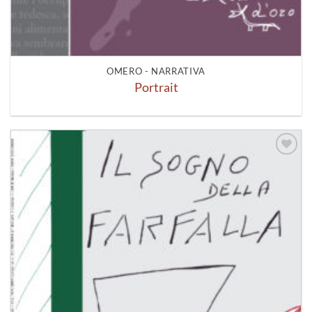
OMERO - NARRATIVA
Portrait
Aggiungi
alla lista
dei
desideri