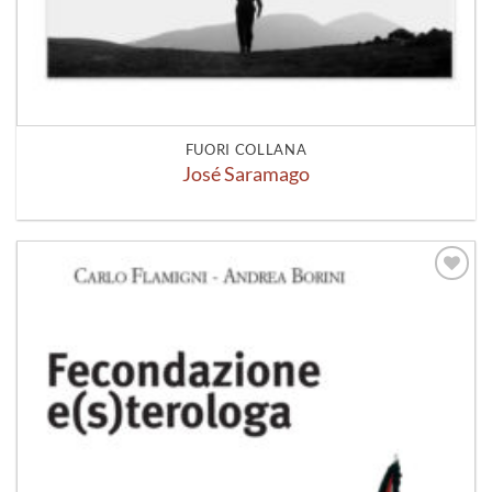
FUORI COLLANA
José Saramago
Aggiungi
alla lista
dei
desideri