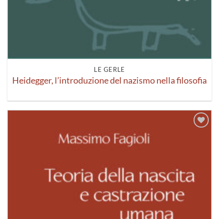
LE GERLE
Heidegger, l’introduzione del nazismo nella filosofia
Aggiungi
alla lista
dei
desideri