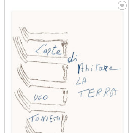
Aggiungi
alla lista
dei
desideri