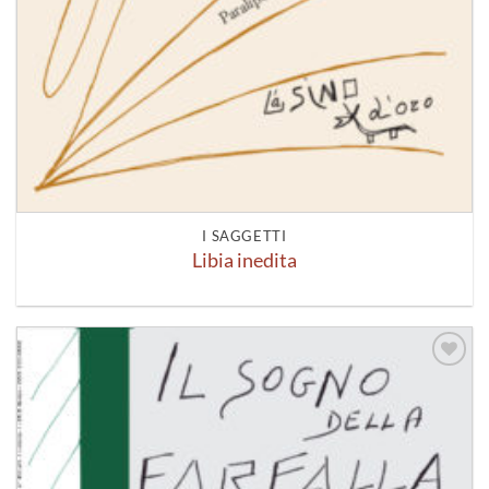
I SAGGETTI
Libia inedita
Aggiungi
alla lista
dei
desideri