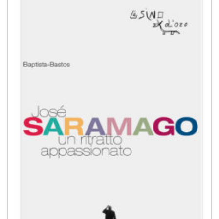
alla lista
dei
desideri