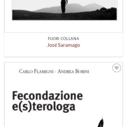
FUORI COLLANA
José Saramago
Aggiungi
alla lista
dei
desideri