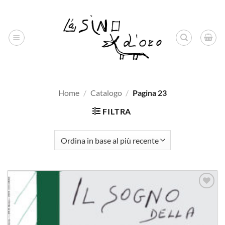
Salta
ai
contenuti
Home
/
Catalogo
/
Pagina 23
FILTRA
Aggiungi
alla lista
dei
desideri