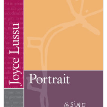
dei
desideri