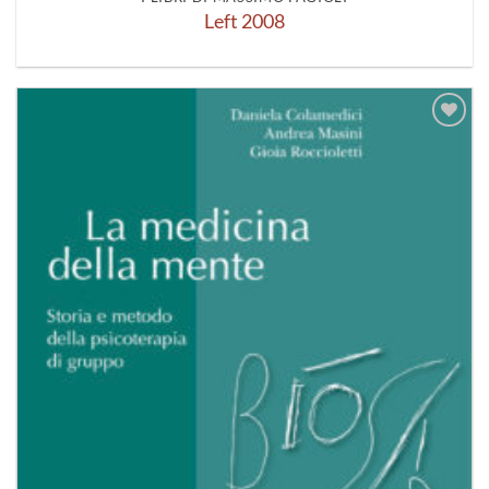
Left 2008
Aggiungi
alla lista
dei
desideri