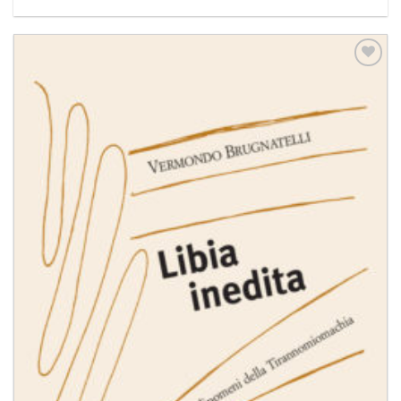
Aggiungi
alla lista
dei
desideri