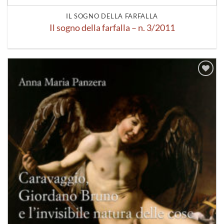
IL SOGNO DELLA FARFALLA
Il sogno della farfalla – n. 3/2011
Aggiungi
alla lista
dei
desideri