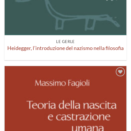
LE GERLE
Heidegger, l’introduzione del nazismo nella filosofia
Aggiungi
alla lista
dei
desideri