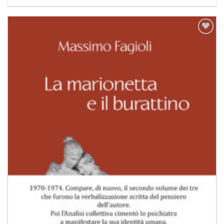
Aggiungi
alla lista
dei
desideri