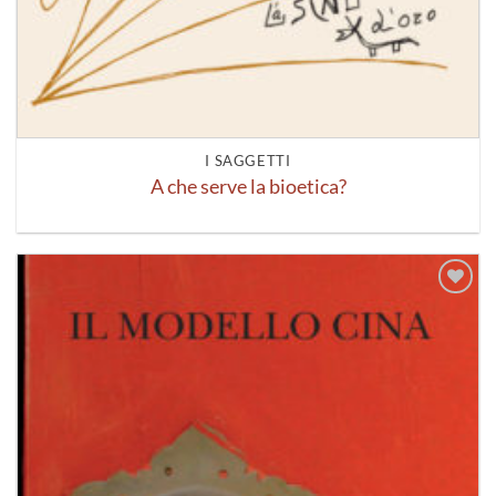
I SAGGETTI
A che serve la bioetica?
Aggiungi
alla lista
dei
desideri