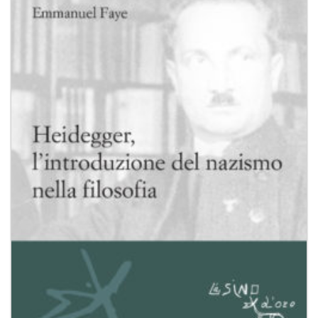
Aggiungi
alla lista
dei
desideri