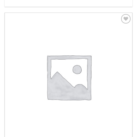
Aggiungi
alla lista
dei
desideri