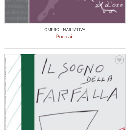
OMERO - NARRATIVA
Portrait
Aggiungi
alla lista
dei
desideri