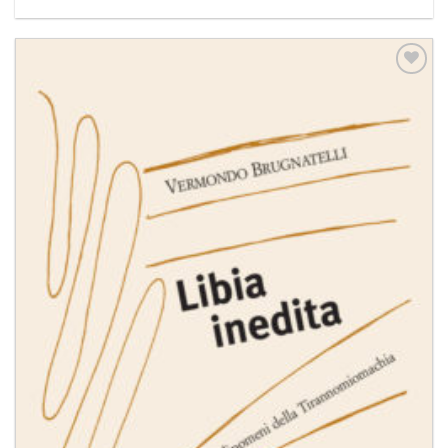
Aggiungi
alla lista
dei
desideri