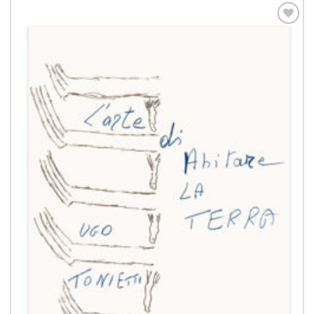
Aggiungi
alla lista
dei
desideri