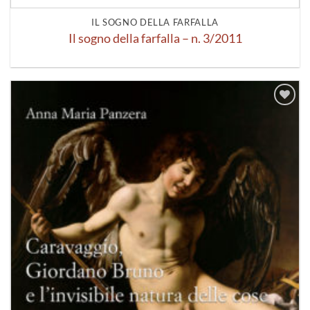
IL SOGNO DELLA FARFALLA
Il sogno della farfalla – n. 3/2011
Aggiungi
alla lista
dei
desideri