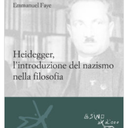
Aggiungi
alla lista
dei
desideri