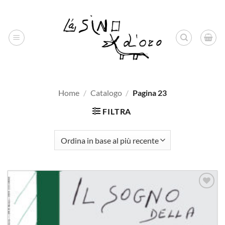
Salta
ai
contenuti
Home
/
Catalogo
/
Pagina 23
FILTRA
Aggiungi
alla lista
dei
desideri