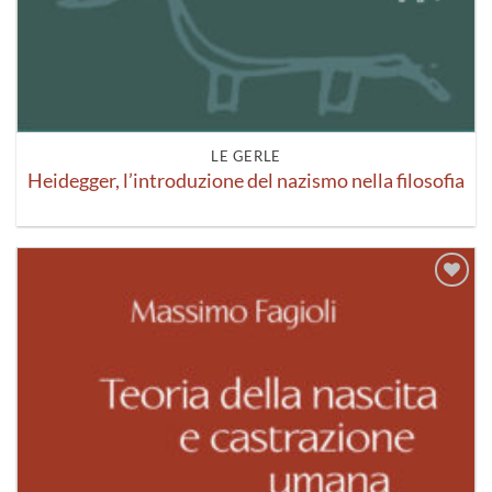
LE GERLE
Heidegger, l’introduzione del nazismo nella filosofia
Aggiungi
alla lista
dei
desideri