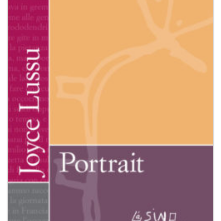
dei
desideri