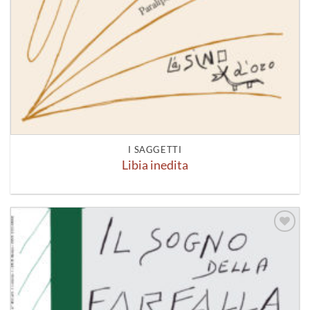
I SAGGETTI
Libia inedita
Aggiungi
alla lista
dei
desideri