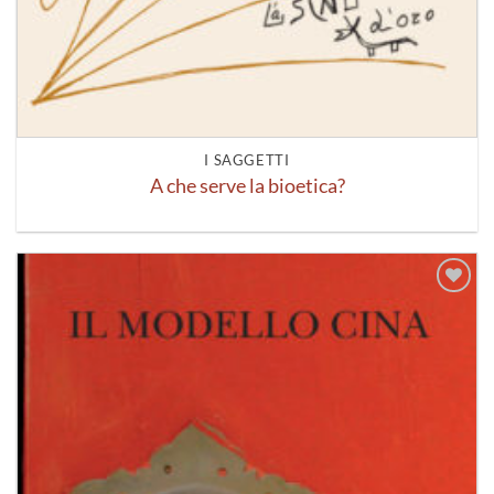
I SAGGETTI
A che serve la bioetica?
Aggiungi
alla lista
dei
desideri