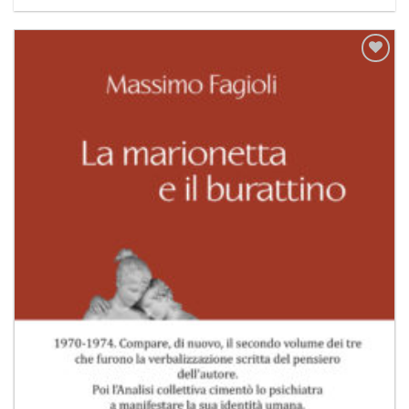
Aggiungi
alla lista
dei
desideri