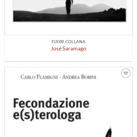
FUORI COLLANA
José Saramago
Aggiungi
alla lista
dei
desideri