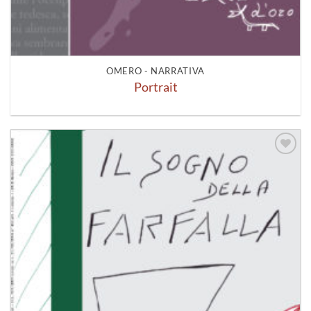
OMERO - NARRATIVA
Portrait
Aggiungi
alla lista
dei
desideri