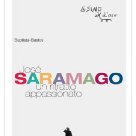
alla lista
dei
desideri