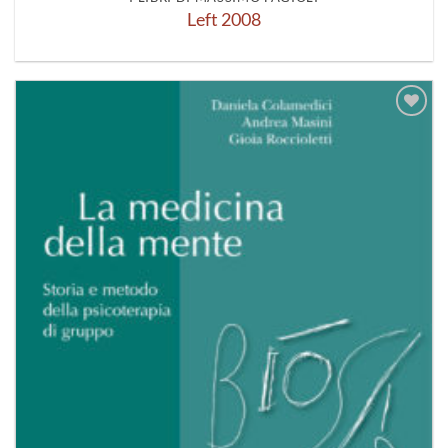
Left 2008
Aggiungi
alla lista
dei
desideri