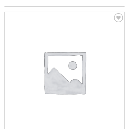
Aggiungi
alla lista
dei
desideri