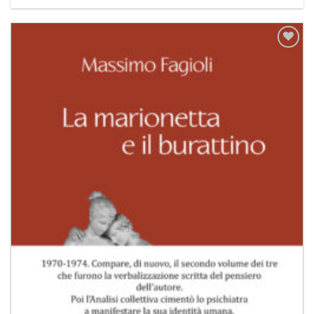
Aggiungi
alla lista
dei
desideri