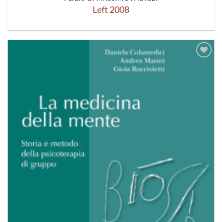
Left 2008
Aggiungi
alla lista
dei
desideri