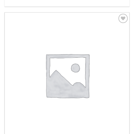
Aggiungi
alla lista
dei
desideri