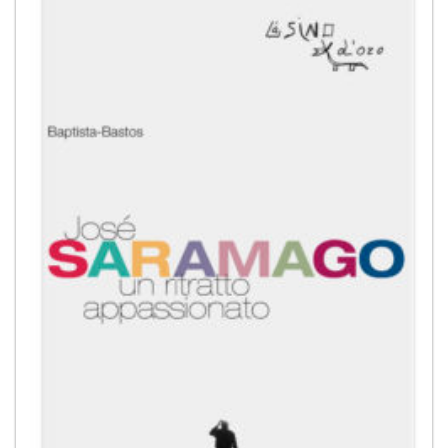
alla lista
dei
desideri