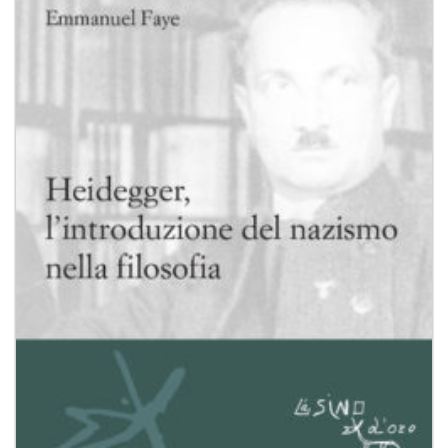
Aggiungi
alla lista
dei
desideri