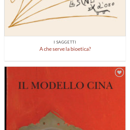
I SAGGETTI
A che serve la bioetica?
Aggiungi
alla lista
dei
desideri