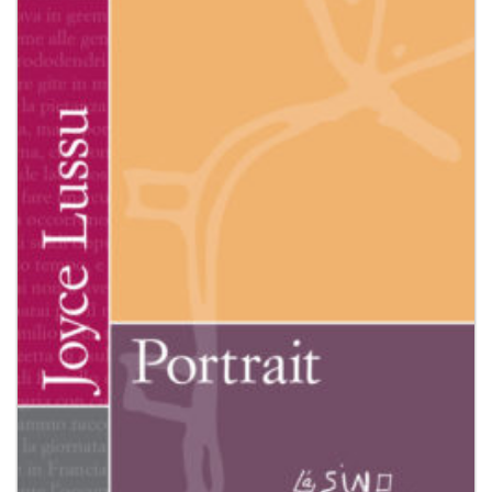
dei
desideri