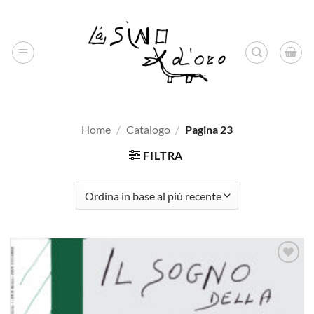
Salta
ai
contenuti
Home
/
Catalogo
/
Pagina 23
FILTRA
Aggiungi
alla lista
dei
desideri