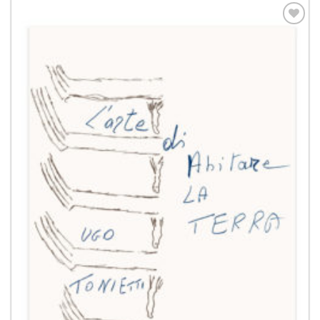
Aggiungi
alla lista
dei
desideri