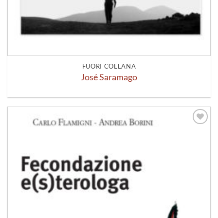
FUORI COLLANA
José Saramago
Aggiungi
alla lista
dei
desideri