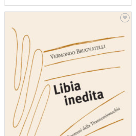
Aggiungi
alla lista
dei
desideri