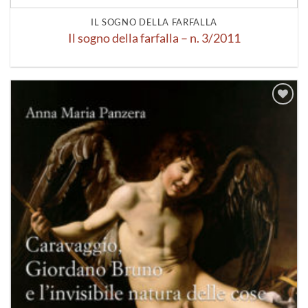
IL SOGNO DELLA FARFALLA
Il sogno della farfalla – n. 3/2011
Aggiungi
alla lista
dei
desideri