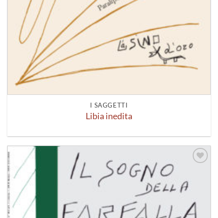
I SAGGETTI
Libia inedita
Aggiungi
alla lista
dei
desideri