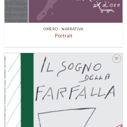
OMERO - NARRATIVA
Portrait
Aggiungi
alla lista
dei
desideri