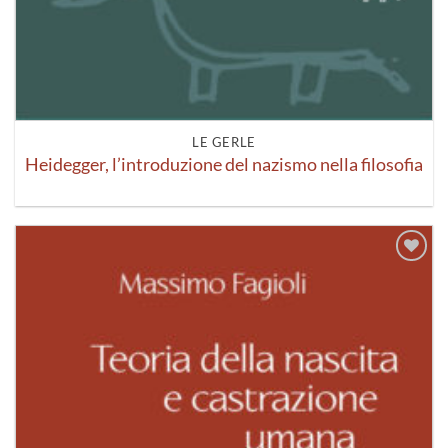
LE GERLE
Heidegger, l’introduzione del nazismo nella filosofia
Aggiungi
alla lista
dei
desideri