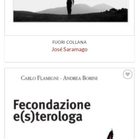
FUORI COLLANA
José Saramago
Aggiungi
alla lista
dei
desideri