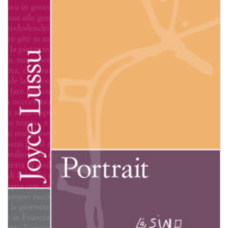
dei
desideri