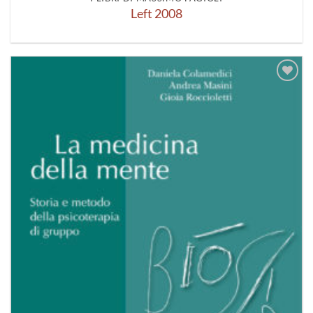
Left 2008
Aggiungi
alla lista
dei
desideri