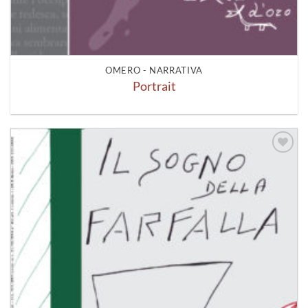
OMERO - NARRATIVA
Portrait
Aggiungi
alla lista
dei
desideri