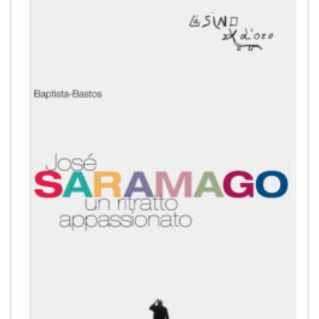
alla lista
dei
desideri