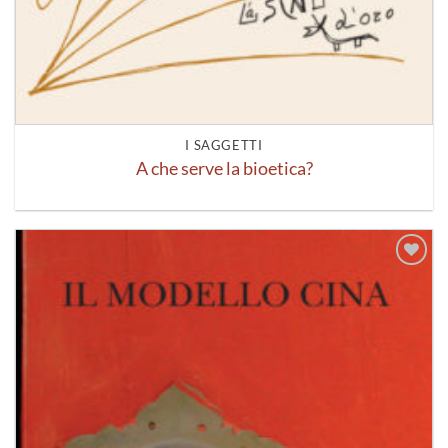
I SAGGETTI
A che serve la bioetica?
Aggiungi
alla lista
dei
desideri