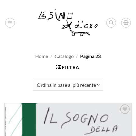
Salta
ai
contenuti
Home
/
Catalogo
/
Pagina 23
FILTRA
Aggiungi
alla lista
dei
desideri