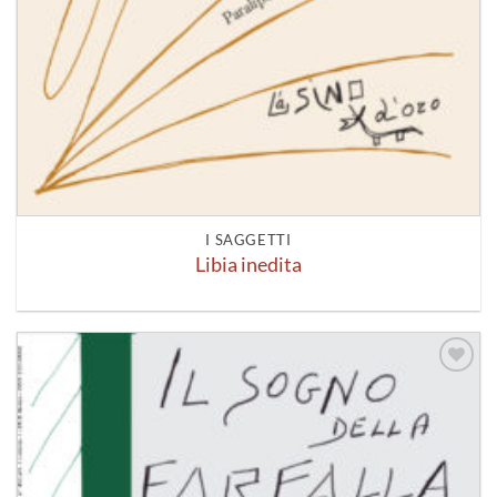
I SAGGETTI
Libia inedita
Aggiungi
alla lista
dei
desideri