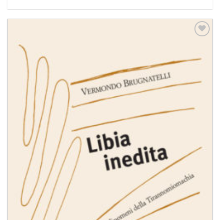
Aggiungi
alla lista
dei
desideri