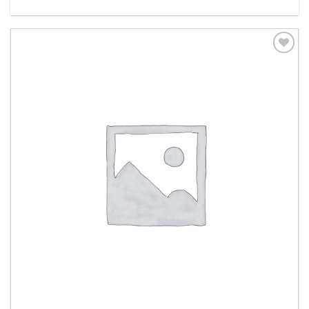
Aggiungi
alla lista
dei
desideri