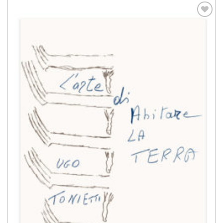
Aggiungi
alla lista
dei
desideri