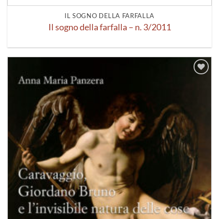
IL SOGNO DELLA FARFALLA
Il sogno della farfalla – n. 3/2011
Aggiungi
alla lista
dei
desideri