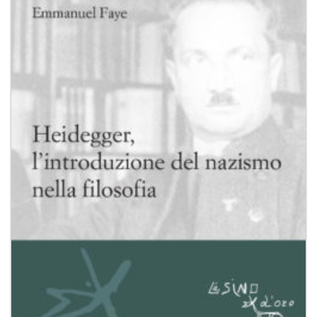
Aggiungi
alla lista
dei
desideri