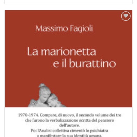
Aggiungi
alla lista
dei
desideri