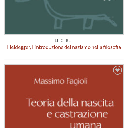
LE GERLE
Heidegger, l’introduzione del nazismo nella filosofia
Aggiungi
alla lista
dei
desideri