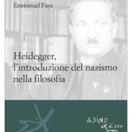
Aggiungi
alla lista
dei
desideri