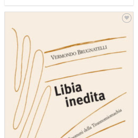
Aggiungi
alla lista
dei
desideri