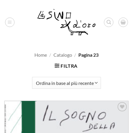
Salta
ai
contenuti
Home
/
Catalogo
/
Pagina 23
FILTRA
Aggiungi
alla lista
dei
desideri