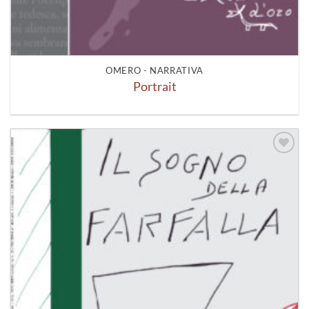
OMERO - NARRATIVA
Portrait
Aggiungi
alla lista
dei
desideri