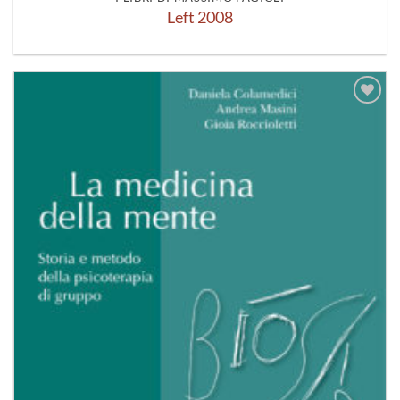
Left 2008
Aggiungi
alla lista
dei
desideri