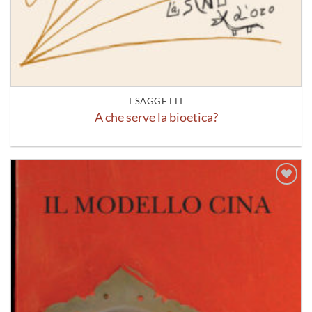
I SAGGETTI
A che serve la bioetica?
Aggiungi
alla lista
dei
desideri