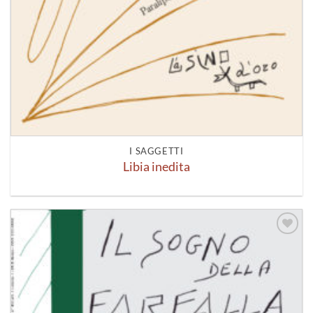
I SAGGETTI
Libia inedita
Aggiungi
alla lista
dei
desideri