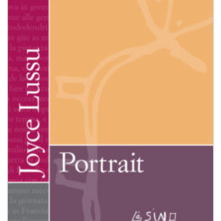
dei
desideri