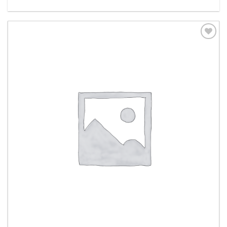
Aggiungi
alla lista
dei
desideri