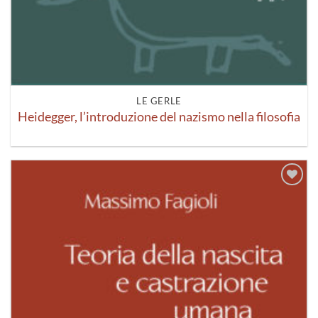
LE GERLE
Heidegger, l’introduzione del nazismo nella filosofia
Aggiungi
alla lista
dei
desideri