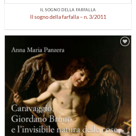
IL SOGNO DELLA FARFALLA
Il sogno della farfalla – n. 3/2011
Aggiungi
alla lista
dei
desideri