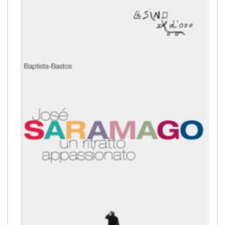
alla lista
dei
desideri