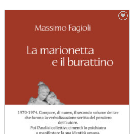
Aggiungi
alla lista
dei
desideri