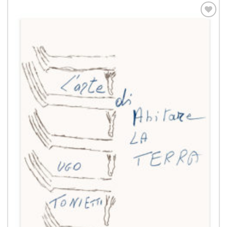
Aggiungi
alla lista
dei
desideri