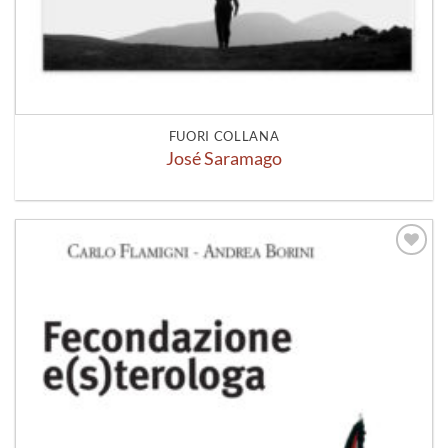
FUORI COLLANA
José Saramago
Aggiungi
alla lista
dei
desideri