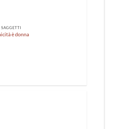
recente
I SAGGETTI
aicità è donna