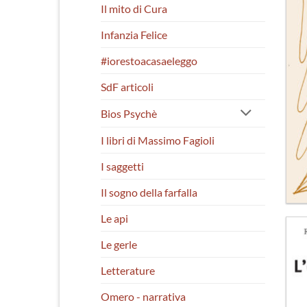
Il mito di Cura
Infanzia Felice
#iorestoacasaeleggo
SdF articoli
Bios Psychè
I libri di Massimo Fagioli
I saggetti
Il sogno della farfalla
Le api
Le gerle
Letterature
Omero - narrativa