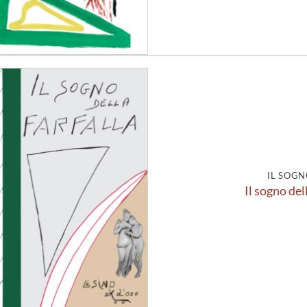
Aggiungi
alla lista
dei
desideri
IL SOGN
Il sogno del