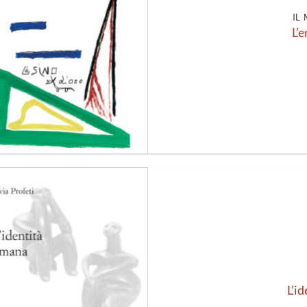
IL
L’
Aggiungi
alla lista
dei
desideri
L’i