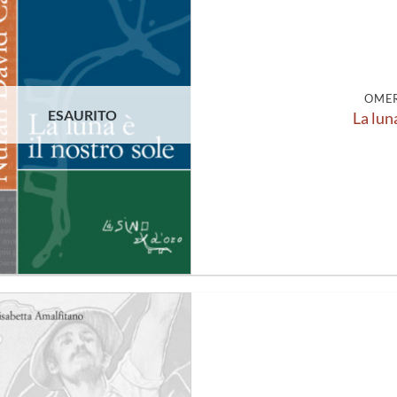
Aggiungi
alla lista
dei
desideri
OMER
ESAURITO
La luna
Aggiungi
alla lista
dei
desideri