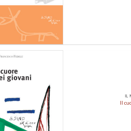
Aggiungi
alla lista
dei
desideri
IL
Il cu