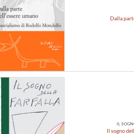
Dalla part
Aggiungi
alla lista
dei
desideri
IL SOGN
Il sogno del