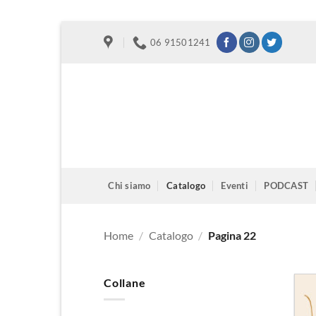
Salta
06 91501241
ai
contenuti
Chi siamo
Catalogo
Eventi
PODCAST
Home
/
Catalogo
/
Pagina 22
Collane