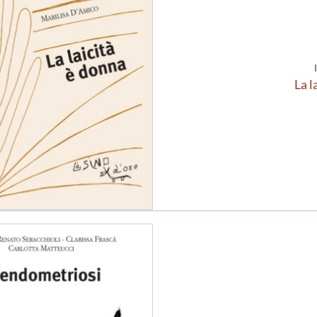
alla lista
dei
desideri
La l
Aggiungi
alla lista
dei
desideri