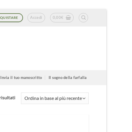
Accedi
0,00
€
QUISTARE
Invia il tuo manoscritto
Il sogno della farfalla
Ordina
isultati
in
base
al
più