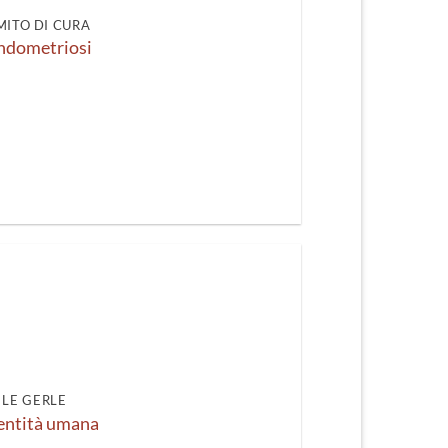
 MITO DI CURA
endometriosi
LE GERLE
dentità umana