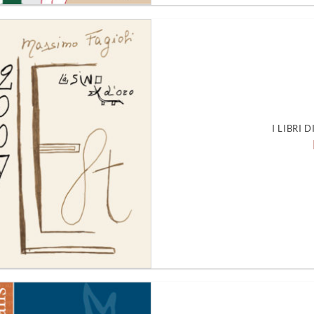
Aggiungi
alla lista
dei
desideri
I LIBRI 