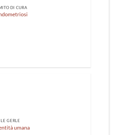
 MITO DI CURA
endometriosi
LE GERLE
dentità umana