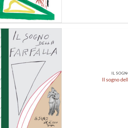
Aggiungi
alla lista
dei
desideri
IL SOGN
Il sogno del