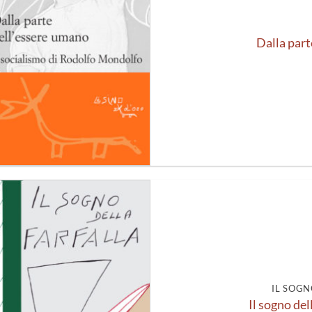
Dalla part
Aggiungi
alla lista
dei
desideri
IL SOGN
Il sogno del