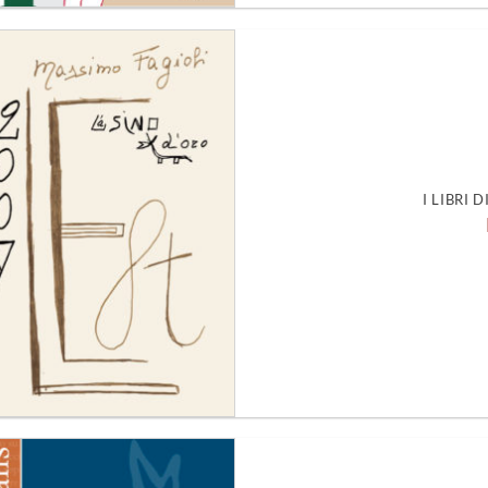
Aggiungi
alla lista
dei
desideri
I LIBRI 