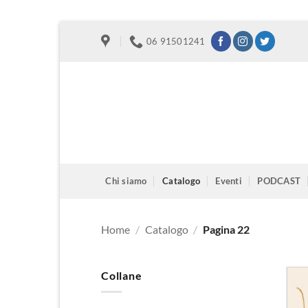
Salta
06 91501241
ai
contenuti
Chi siamo
Catalogo
Eventi
PODCAST
Home
/
Catalogo
/
Pagina 22
Collane