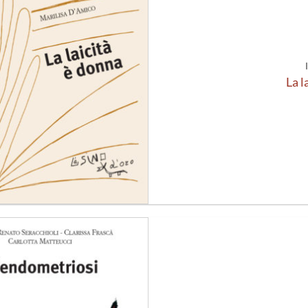
alla lista
dei
desideri
La l
Aggiungi
alla lista
dei
desideri