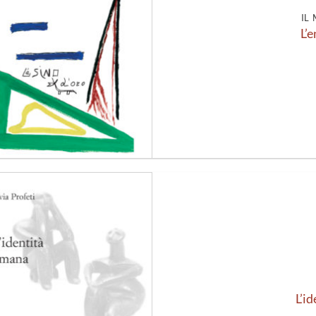
IL
L’
Aggiungi
alla lista
dei
desideri
L’i