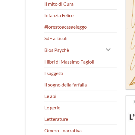
Il mito di Cura
Infanzia Felice
#iorestoacasaeleggo
SdF articoli
Bios Psychè
I libri di Massimo Fagioli
I saggetti
Il sogno della farfalla
Le api
Le gerle
Letterature
Omero - narrativa