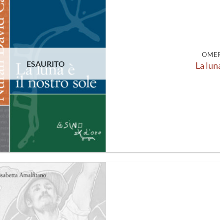
Aggiungi
alla lista
dei
desideri
OMER
ESAURITO
La luna
Aggiungi
alla lista
dei
desideri