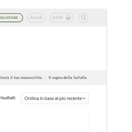
Accedi
0,00
€
QUISTARE
Invia il tuo manoscritto
Il sogno della farfalla
Ordina
isultati
in
base
al
più