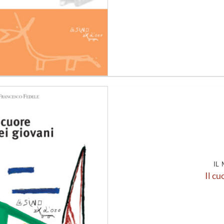
Aggiungi
alla lista
dei
desideri
IL
Il cu