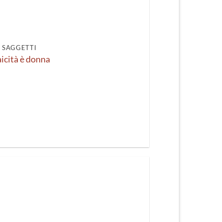
recente
I SAGGETTI
aicità è donna