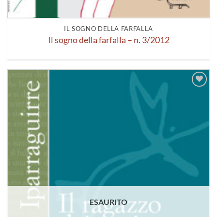
IL SOGNO DELLA FARFALLA
Il sogno della farfalla – n. 3/2012
Aggiungi
alla lista
dei
desideri
ESAURITO