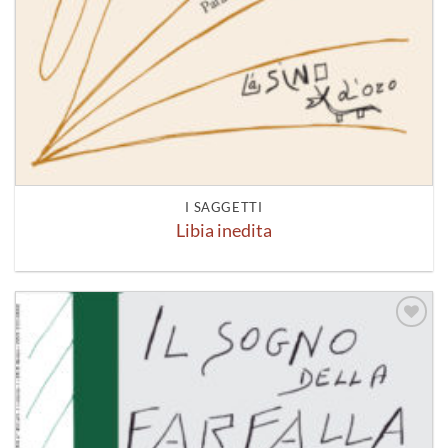
I SAGGETTI
Libia inedita
Aggiungi
alla lista
dei
desideri