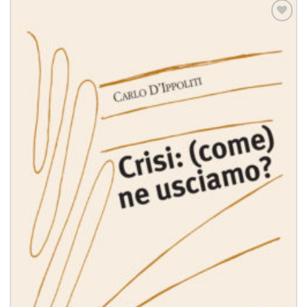
Aggiungi
alla lista
dei
desideri