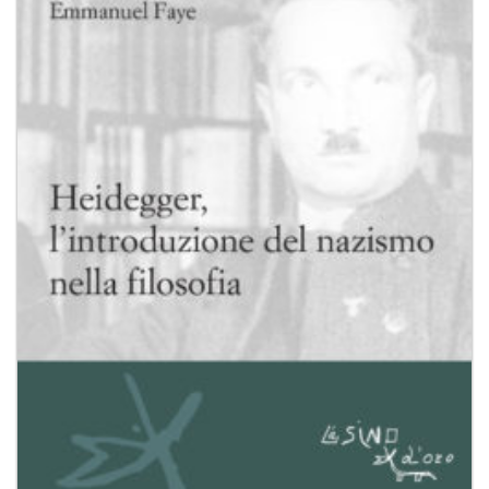
Aggiungi
alla lista
dei
desideri