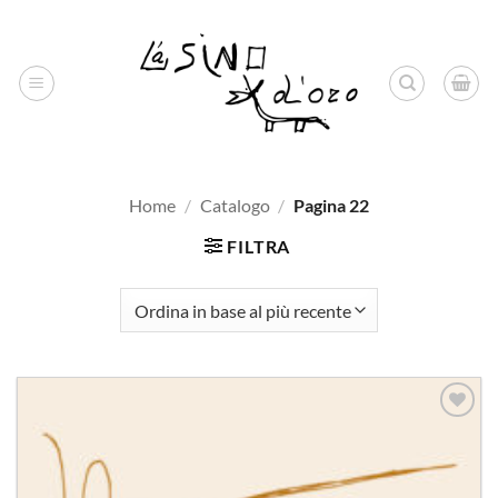
Salta
ai
contenuti
Home
/
Catalogo
/
Pagina 22
FILTRA
Aggiungi
alla lista
dei
desideri