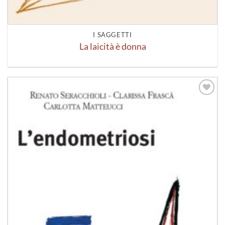
I SAGGETTI
La laicità è donna
Aggiungi
alla lista
dei
desideri