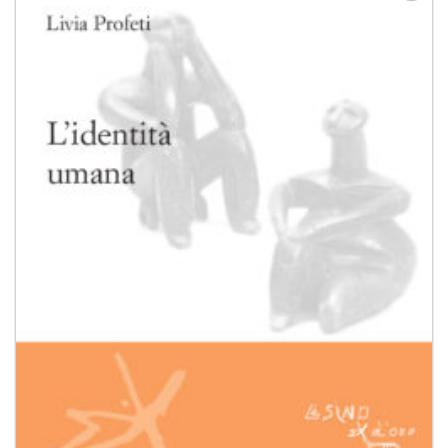
Aggiungi
alla lista
dei
desideri