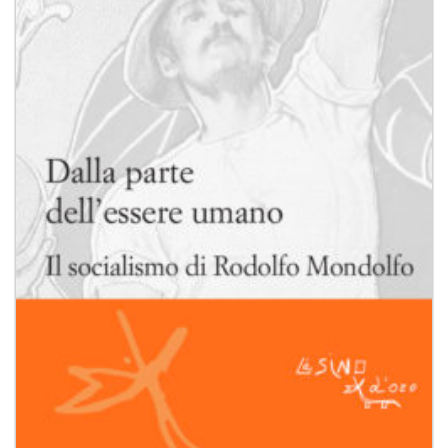
dei
desideri