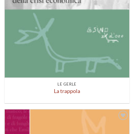
LE GERLE
La trappola
Aggiungi
alla lista
dei