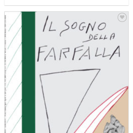
Aggiungi
alla lista
dei
desideri