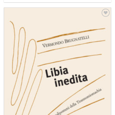
Aggiungi
alla lista
dei
desideri