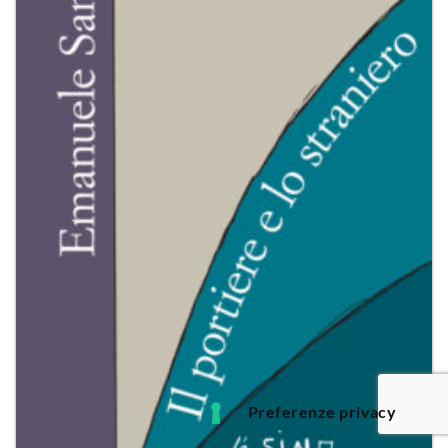
dei
desideri