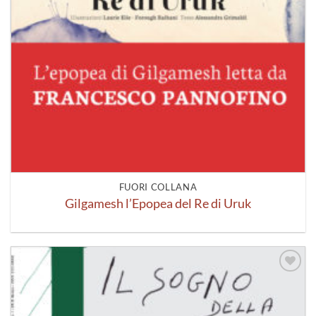
FUORI COLLANA
Gilgamesh l’Epopea del Re di Uruk
Aggiungi
alla lista
dei
desideri