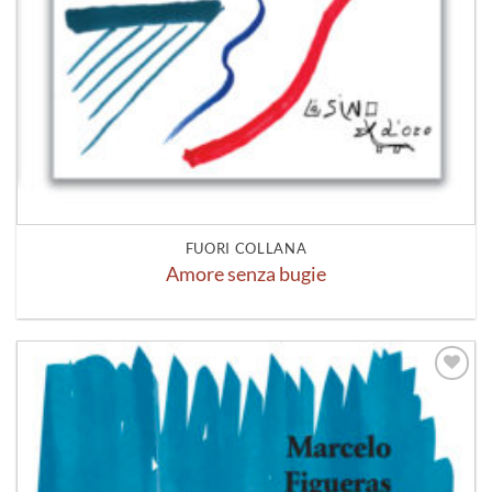
FUORI COLLANA
Amore senza bugie
Aggiungi
alla lista
dei
desideri