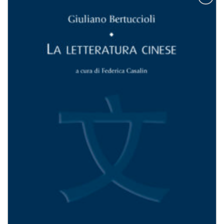
Aggiungi
alla lista
dei
desideri