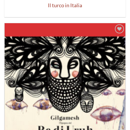
Il turco in Italia
Aggiungi
alla lista
dei
desideri