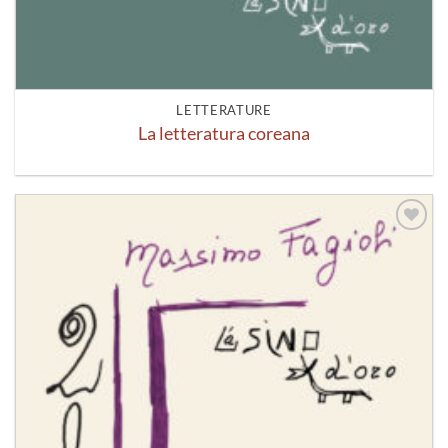
LETTERATURE
La letteratura coreana
Aggiungi
alla lista
dei
desideri