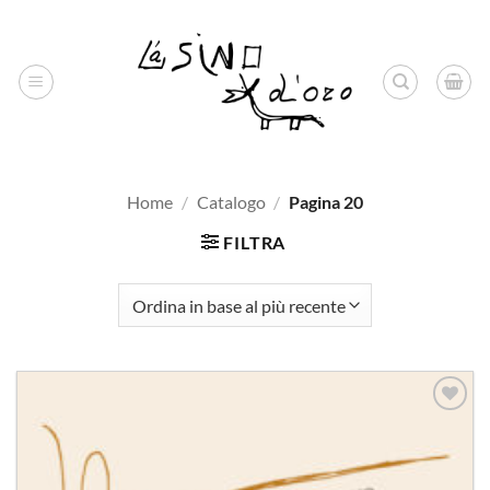
Salta
ai
contenuti
Home
/
Catalogo
/
Pagina 20
FILTRA
Aggiungi
alla lista
dei
desideri