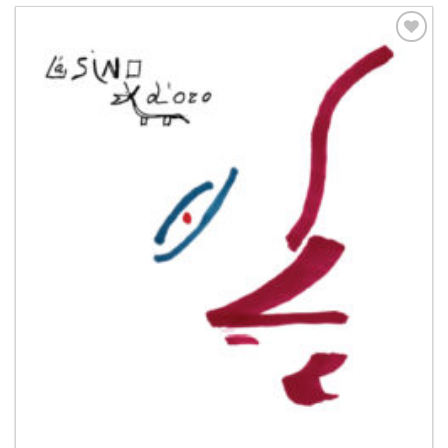
Aggiungi
alla lista
dei
desideri