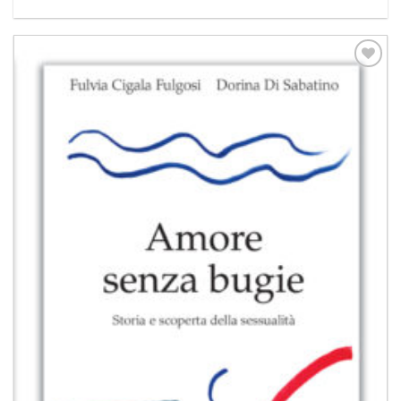
Aggiungi
alla lista
dei
desideri