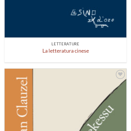
LETTERATURE
La letteratura cinese
Aggiungi
alla lista
dei
desideri