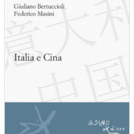
Aggiungi
alla lista
dei
desideri