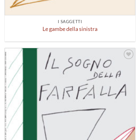
I SAGGETTI
Le gambe della sinistra
Aggiungi
alla lista
dei
desideri