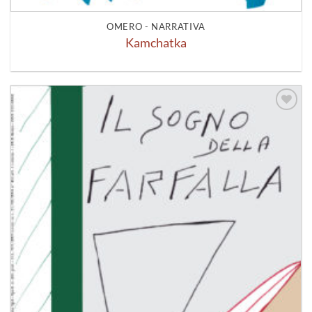
OMERO - NARRATIVA
Kamchatka
Aggiungi
alla lista
dei
desideri