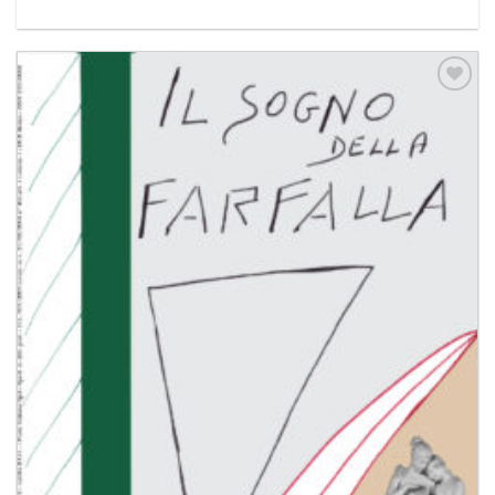
Aggiungi
alla lista
dei
desideri