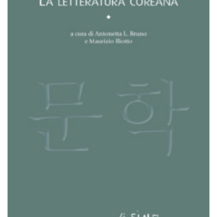
dei
desideri