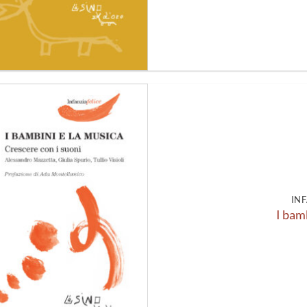
Aggiungi
alla lista
dei
desideri
INF
I bam