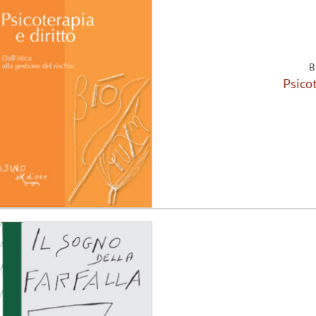
alla lista
dei
desideri
B
Psicot
Aggiungi
alla lista
dei
desideri