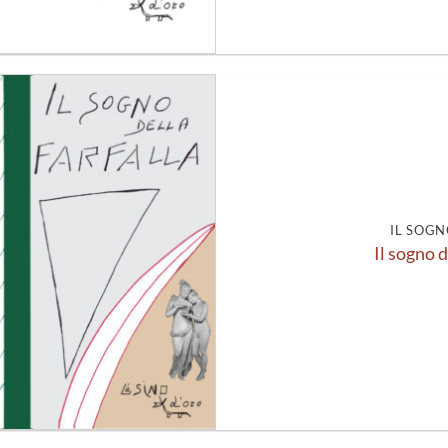
Aggiungi
alla lista
dei
desideri
IL SOGN
Il sogno d