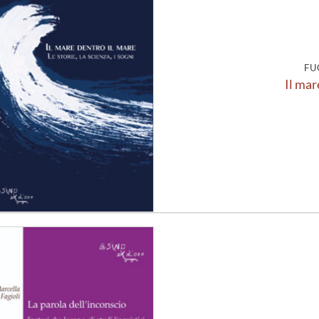
alla lista
dei
desideri
FU
Il mar
Aggiungi
alla lista
dei
desideri