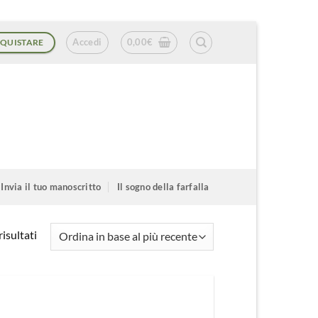
Accedi
0,00
€
QUISTARE
Invia il tuo manoscritto
Il sogno della farfalla
Ordina
isultati
in
base
al
più