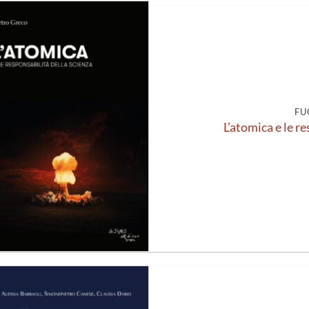
Aggiungi
alla lista
dei
desideri
FU
L’atomica e le r
Aggiungi