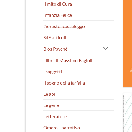
Il mito di Cura
Infanzia Felice
#iorestoacasaeleggo
SdF articoli
Bios Psychè
I libri di Massimo Fagioli
I saggetti
Il sogno della farfalla
Le api
Le gerle
Letterature
Omero - narrativa