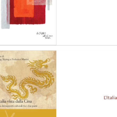
Aggiungi
alla lista
dei
desideri
L’Itali