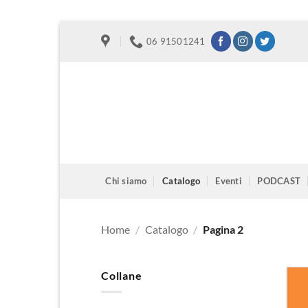
Salta
06 91501241
ai
contenuti
Chi siamo
Catalogo
Eventi
PODCAST
Home
/
Catalogo
/
Pagina 2
Collane