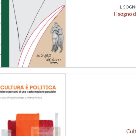
IL SOGN
Il sogno d
Aggiungi
alla lista
dei
desideri
Cult