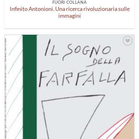
FUORI COLLANA
Infinito Antonioni. Una ricerca rivoluzionaria sulle
immagini
Aggiungi
alla lista
dei
desideri