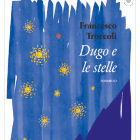
Aggiungi
alla lista
dei
desideri