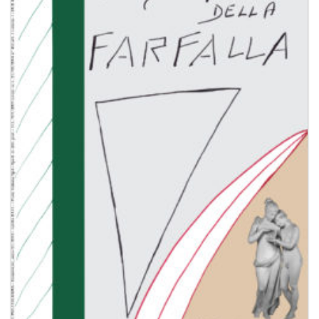
dei
desideri