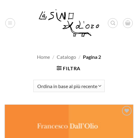
Salta
ai
contenuti
Home
/
Catalogo
/
Pagina 2
FILTRA
Aggiungi
alla lista
dei
desideri