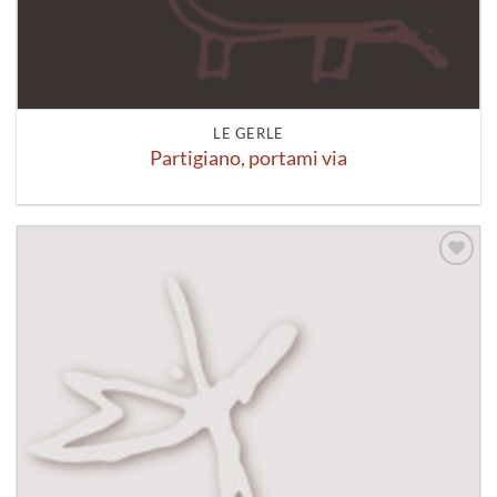
LE GERLE
Partigiano, portami via
Aggiungi
alla lista
dei
desideri