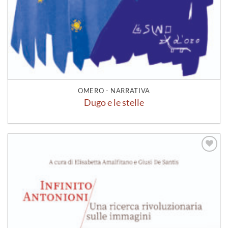
OMERO - NARRATIVA
Dugo e le stelle
Aggiungi
alla lista
dei
desideri