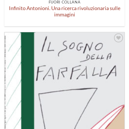
FUORI COLLANA
Infinito Antonioni. Una ricerca rivoluzionaria sulle
immagini
Aggiungi
alla lista
dei
desideri