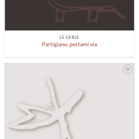
LE GERLE
Partigiano, portami via
Aggiungi
alla lista
dei
desideri