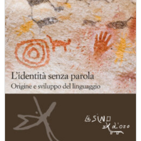
dei
desideri