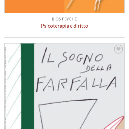
BIOS PSYCHÈ
Psicoterapia e diritto
Aggiungi
alla lista
dei
desideri