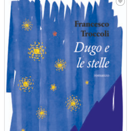
Aggiungi
alla lista
dei
desideri