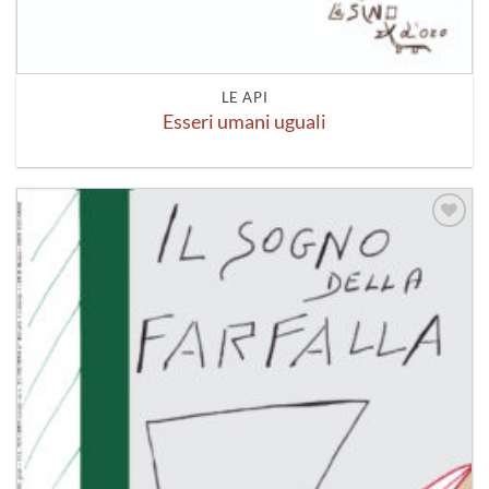
LE API
Esseri umani uguali
Aggiungi
alla lista
dei
desideri