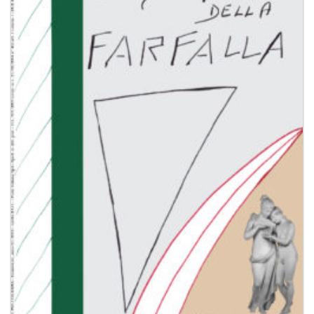
dei
desideri