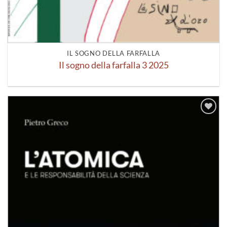
IL SOGNO DELLA FARFALLA
Il sogno della farfalla 3 2025
Aggiungi
alla lista
dei
desideri