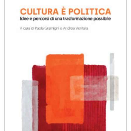
Aggiungi
alla lista
dei
desideri