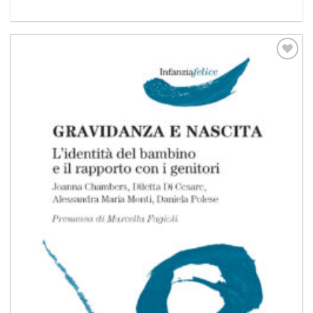
Aggiungi
alla lista
dei
desideri