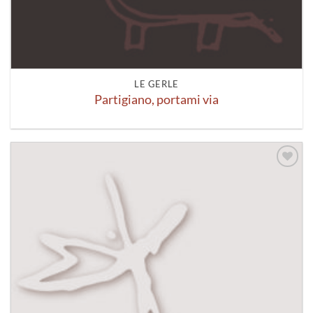
LE GERLE
Partigiano, portami via
Aggiungi
alla lista
dei
desideri