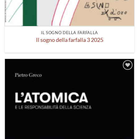
IL SOGNO DELLA FARFALLA
Il sogno della farfalla 3 2025
Aggiungi
alla lista
dei
desideri