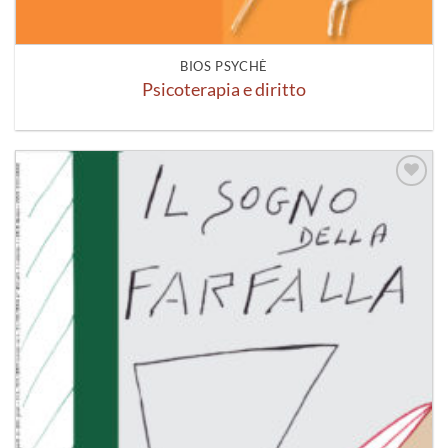
BIOS PSYCHÈ
Psicoterapia e diritto
Aggiungi
alla lista
dei
desideri