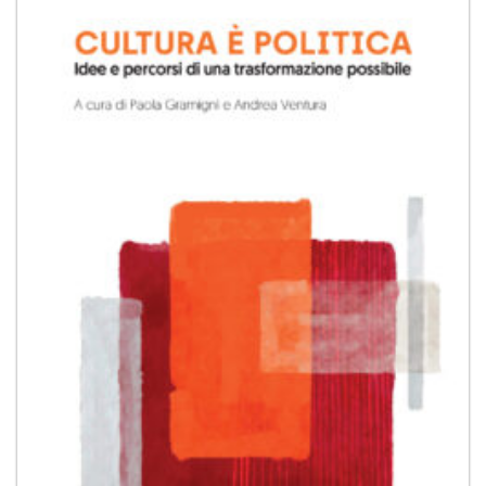
Aggiungi
alla lista
dei
desideri