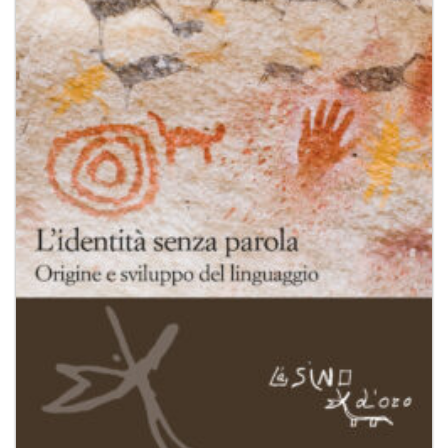
dei
desideri