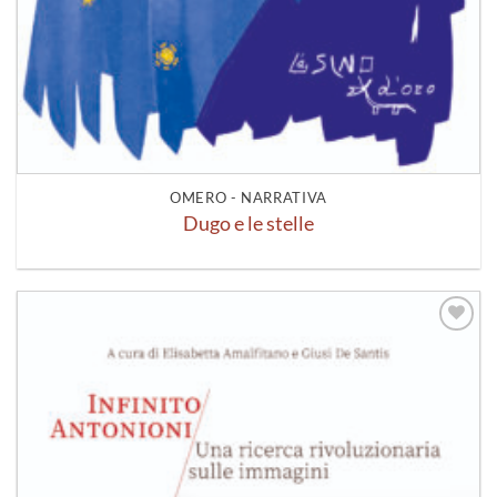
OMERO - NARRATIVA
Dugo e le stelle
Aggiungi
alla lista
dei
desideri