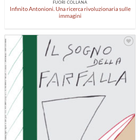
FUORI COLLANA
Infinito Antonioni. Una ricerca rivoluzionaria sulle
immagini
Aggiungi
alla lista
dei
desideri