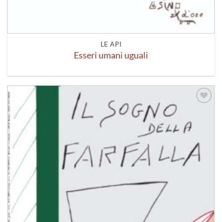
LE API
Esseri umani uguali
Aggiungi
alla lista
dei
desideri