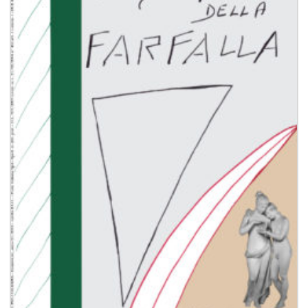
dei
desideri