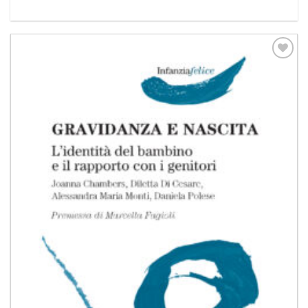
Aggiungi
alla lista
dei
desideri