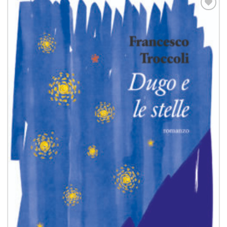
Aggiungi
alla lista
dei
desideri