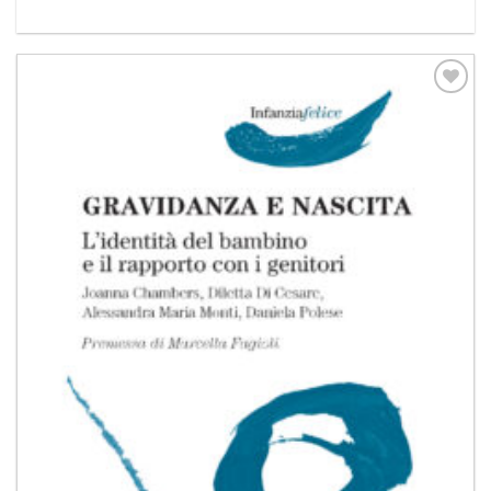
Aggiungi
alla lista
dei
desideri