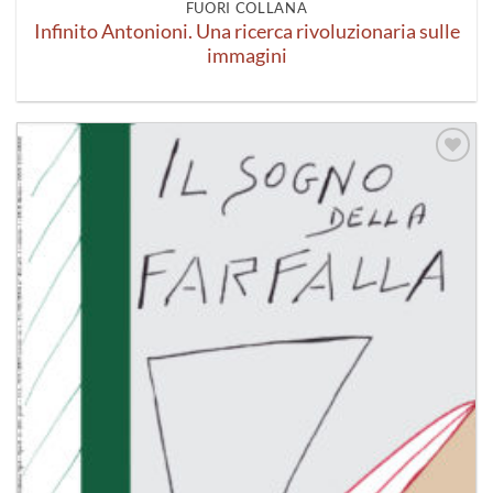
FUORI COLLANA
Infinito Antonioni. Una ricerca rivoluzionaria sulle
immagini
Aggiungi
alla lista
dei
desideri