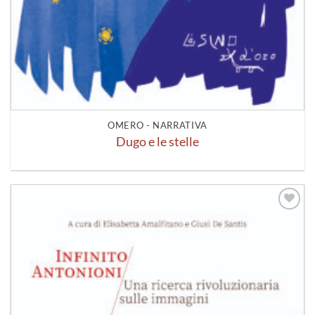
OMERO - NARRATIVA
Dugo e le stelle
Aggiungi
alla lista
dei
desideri