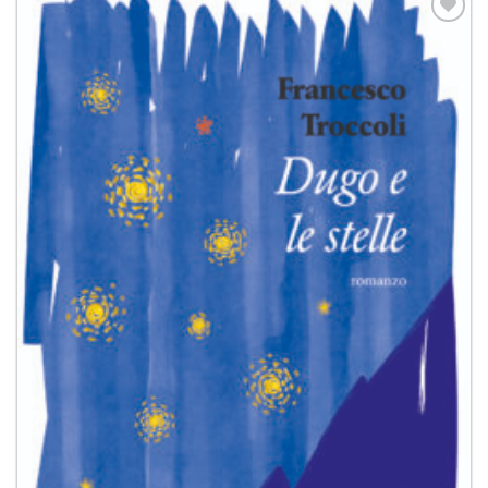
Aggiungi
alla lista
dei
desideri