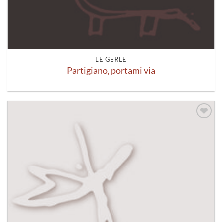
LE GERLE
Partigiano, portami via
Aggiungi
alla lista
dei
desideri