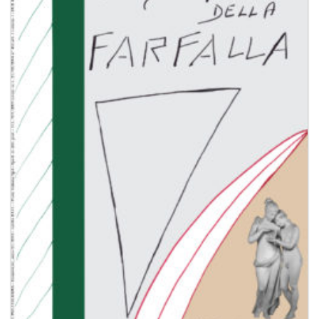
dei
desideri