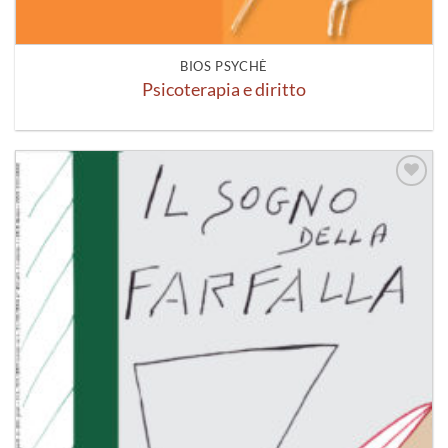
BIOS PSYCHÈ
Psicoterapia e diritto
Aggiungi
alla lista
dei
desideri