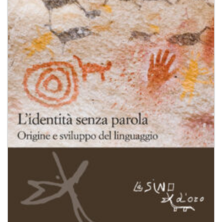
dei
desideri