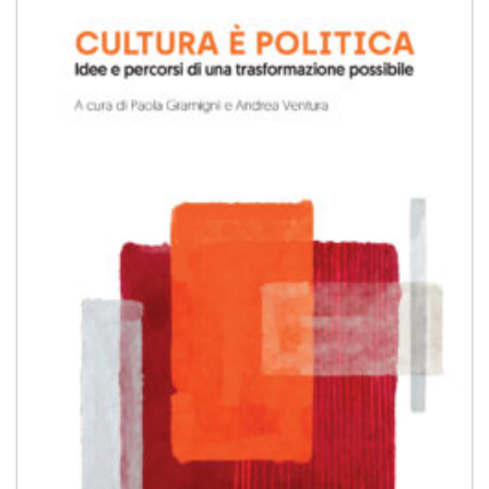
Aggiungi
alla lista
dei
desideri