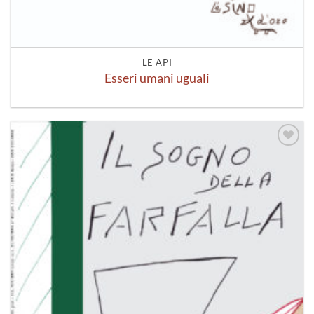
LE API
Esseri umani uguali
Aggiungi
alla lista
dei
desideri