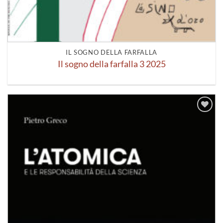
IL SOGNO DELLA FARFALLA
Il sogno della farfalla 3 2025
Aggiungi
alla lista
dei
desideri