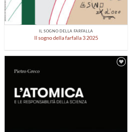
IL SOGNO DELLA FARFALLA
Il sogno della farfalla 3 2025
Aggiungi
alla lista
dei
desideri