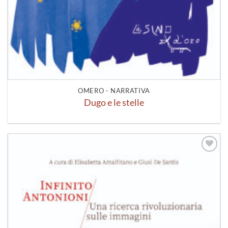
OMERO - NARRATIVA
Dugo e le stelle
Aggiungi
alla lista
dei
desideri