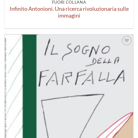
FUORI COLLANA
Infinito Antonioni. Una ricerca rivoluzionaria sulle
immagini
Aggiungi
alla lista
dei
desideri