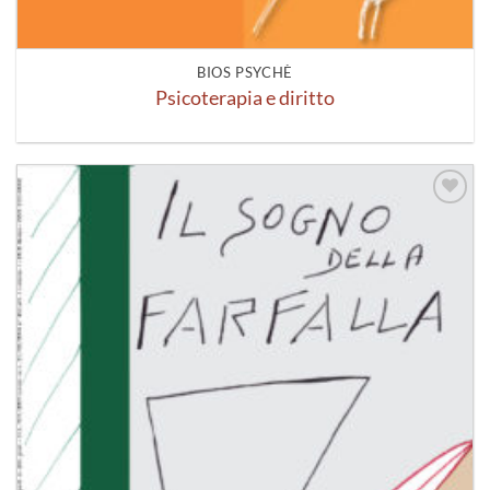
BIOS PSYCHÈ
Psicoterapia e diritto
Aggiungi
alla lista
dei
desideri