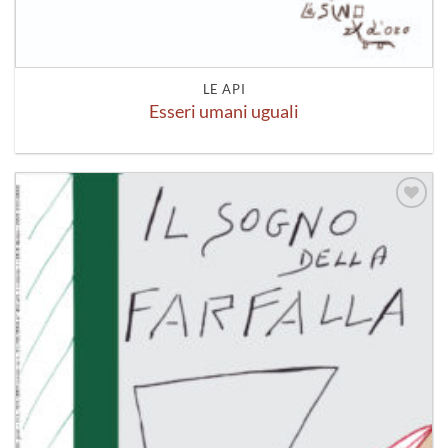
LE API
Esseri umani uguali
Aggiungi
alla lista
dei
desideri