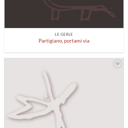
LE GERLE
Partigiano, portami via
Aggiungi
alla lista
dei
desideri