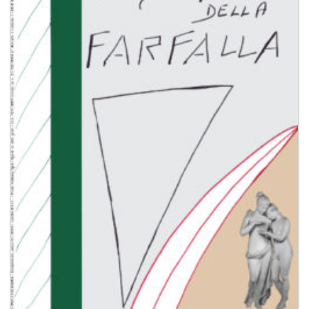
dei
desideri