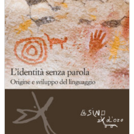
dei
desideri