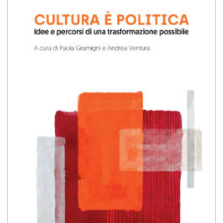
Aggiungi
alla lista
dei
desideri