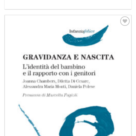
Aggiungi
alla lista
dei
desideri