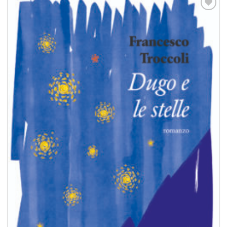
Aggiungi
alla lista
dei
desideri