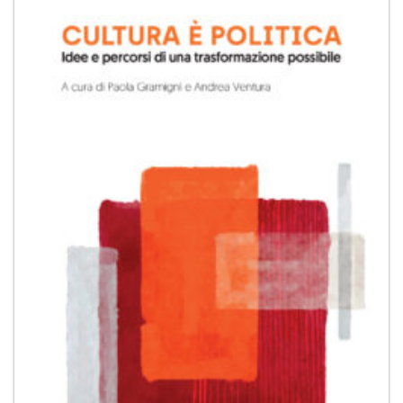
Aggiungi
alla lista
dei
desideri