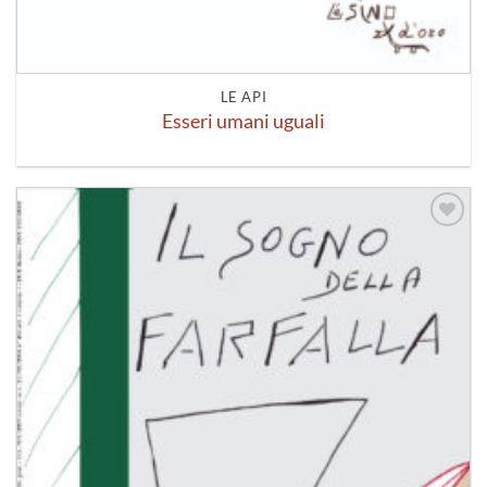
LE API
Esseri umani uguali
Aggiungi
alla lista
dei
desideri