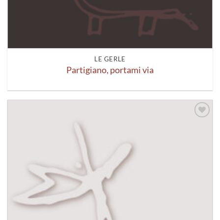
LE GERLE
Partigiano, portami via
Aggiungi
alla lista
dei
desideri