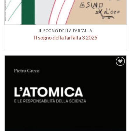
IL SOGNO DELLA FARFALLA
Il sogno della farfalla 3 2025
Aggiungi
alla lista
dei
desideri