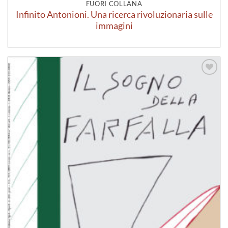
FUORI COLLANA
Infinito Antonioni. Una ricerca rivoluzionaria sulle
immagini
Aggiungi
alla lista
dei
desideri