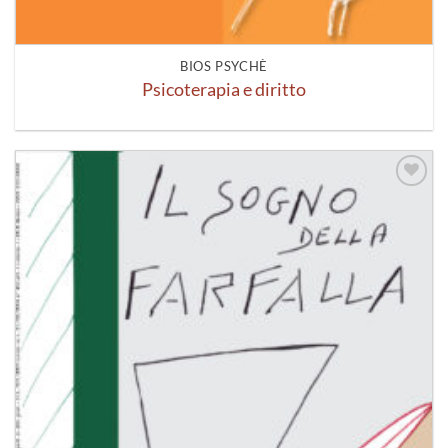
BIOS PSYCHÈ
Psicoterapia e diritto
Aggiungi
alla lista
dei
desideri