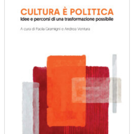
Aggiungi
alla lista
dei
desideri