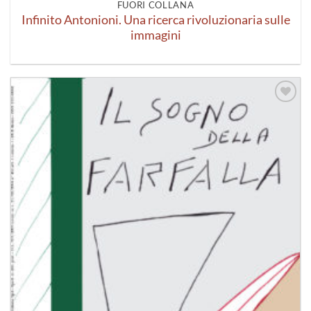
FUORI COLLANA
Infinito Antonioni. Una ricerca rivoluzionaria sulle
immagini
Aggiungi
alla lista
dei
desideri