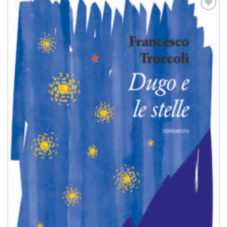
Aggiungi
alla lista
dei
desideri