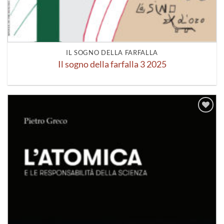
IL SOGNO DELLA FARFALLA
Il sogno della farfalla 3 2025
Aggiungi
alla lista
dei
desideri