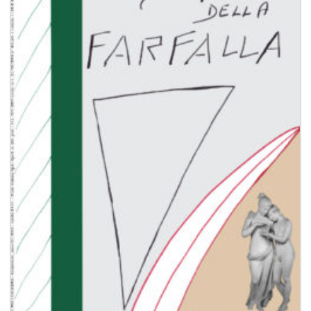
dei
desideri