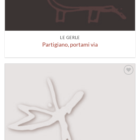
LE GERLE
Partigiano, portami via
Aggiungi
alla lista
dei
desideri