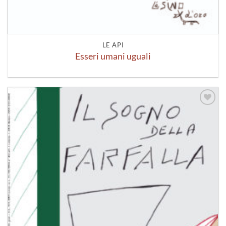
LE API
Esseri umani uguali
Aggiungi
alla lista
dei
desideri