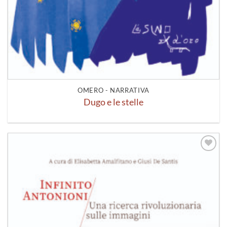
OMERO - NARRATIVA
Dugo e le stelle
Aggiungi
alla lista
dei
desideri