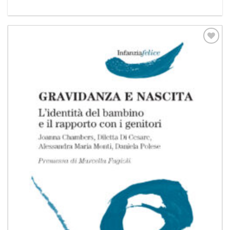
Aggiungi
alla lista
dei
desideri