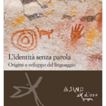
dei
desideri