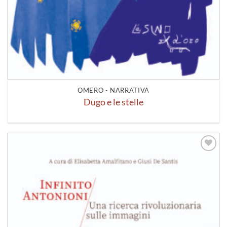
OMERO - NARRATIVA
Dugo e le stelle
Aggiungi
alla lista
dei
desideri