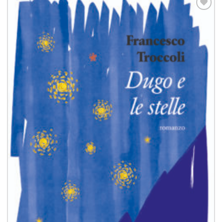
Aggiungi
alla lista
dei
desideri