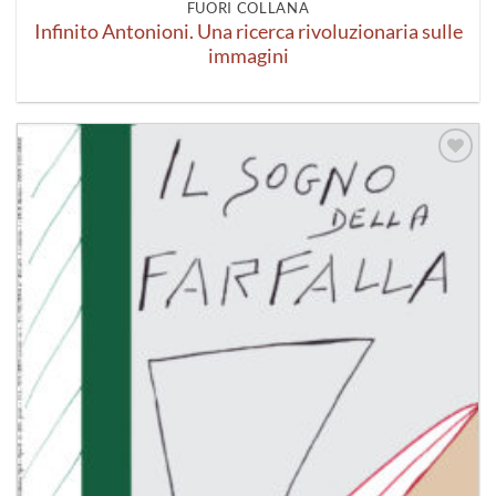
FUORI COLLANA
Infinito Antonioni. Una ricerca rivoluzionaria sulle
immagini
Aggiungi
alla lista
dei
desideri