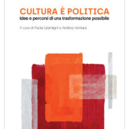
Aggiungi
alla lista
dei
desideri