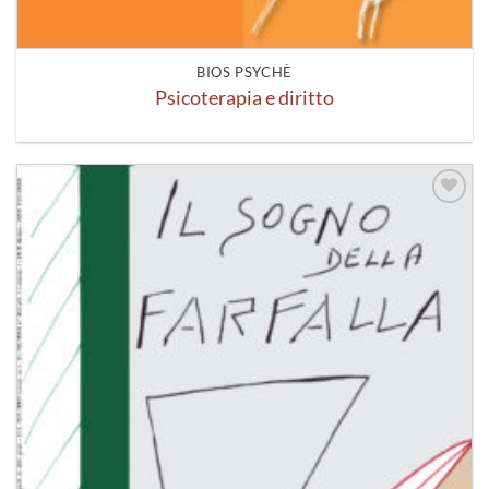
BIOS PSYCHÈ
Psicoterapia e diritto
Aggiungi
alla lista
dei
desideri