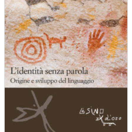
dei
desideri