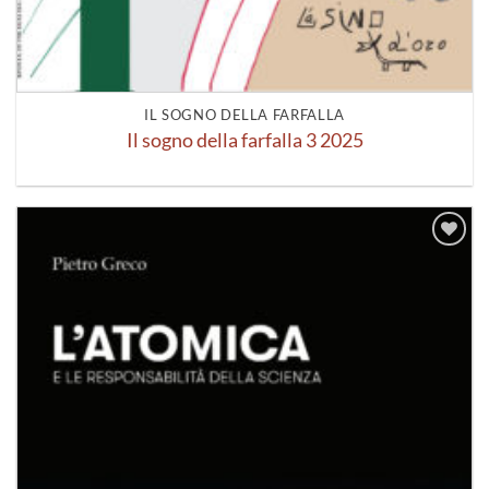
IL SOGNO DELLA FARFALLA
Il sogno della farfalla 3 2025
Aggiungi
alla lista
dei
desideri