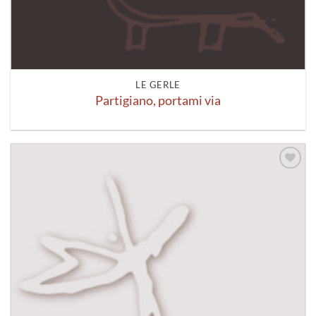
LE GERLE
Partigiano, portami via
Aggiungi
alla lista
dei
desideri