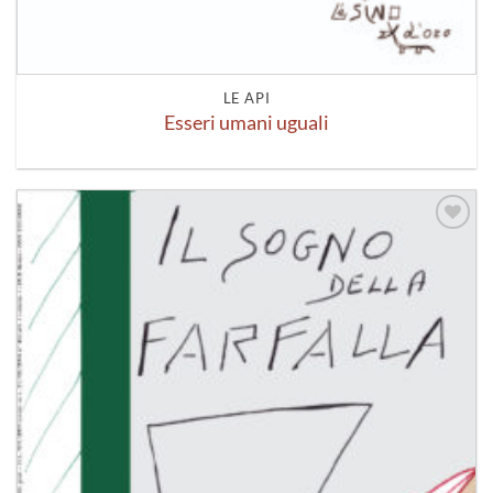
LE API
Esseri umani uguali
Aggiungi
alla lista
dei
desideri