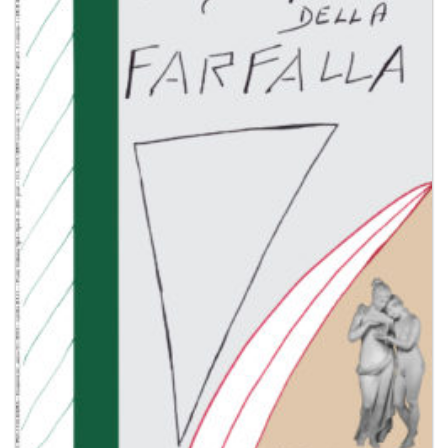
dei
desideri