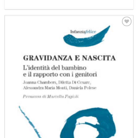
Aggiungi
alla lista
dei
desideri