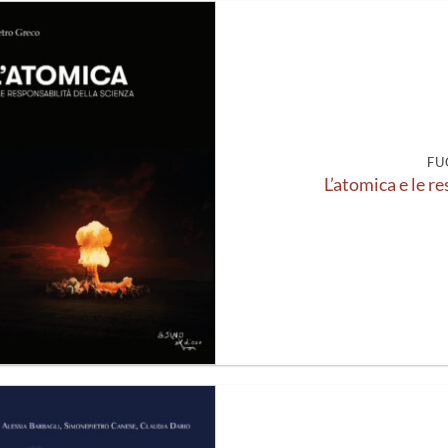
Aggiungi
alla lista
dei
desideri
FU
L’atomica e le r
Aggiungi