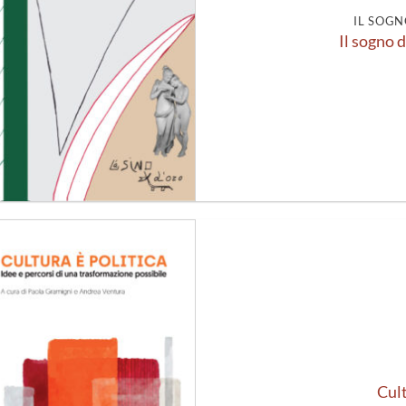
IL SOGN
Il sogno d
Aggiungi
alla lista
dei
desideri
Cult