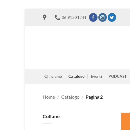
Salta
06 91501241
ai
contenuti
Chi siamo
Catalogo
Eventi
PODCAST
Home
/
Catalogo
/
Pagina 2
Collane