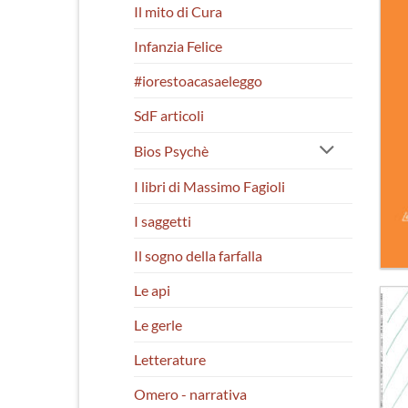
Il mito di Cura
Infanzia Felice
#iorestoacasaeleggo
SdF articoli
Bios Psychè
I libri di Massimo Fagioli
I saggetti
Il sogno della farfalla
Le api
Le gerle
Letterature
Omero - narrativa