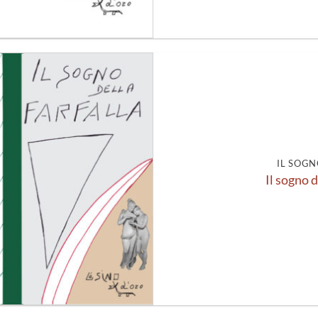
Aggiungi
alla lista
dei
desideri
IL SOGN
Il sogno d