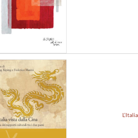
Aggiungi
alla lista
dei
desideri
L’Itali