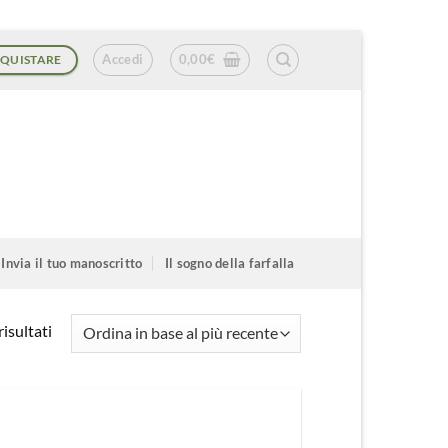
Accedi
0,00
€
QUISTARE
Invia il tuo manoscritto
Il sogno della farfalla
Ordina
isultati
in
base
al
più