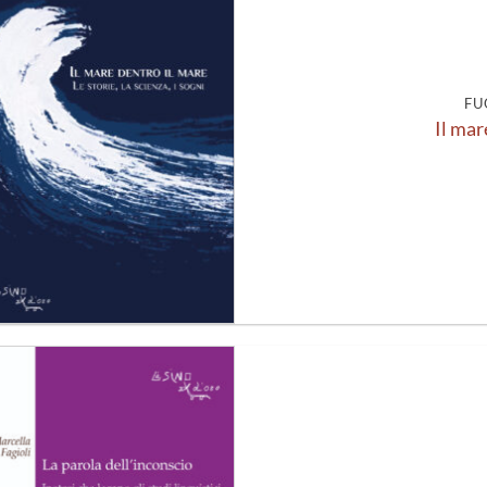
alla lista
dei
desideri
FU
Il mar
Aggiungi
alla lista
dei
desideri