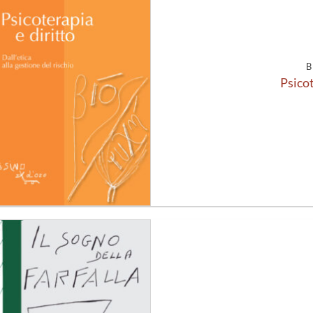
alla lista
dei
desideri
B
Psicot
Aggiungi
alla lista
dei
desideri