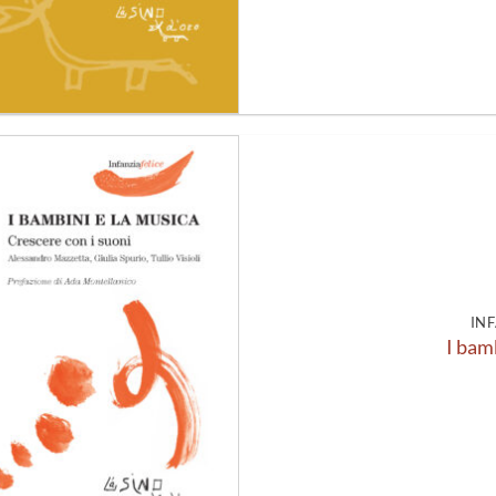
Aggiungi
alla lista
dei
desideri
INF
I bam