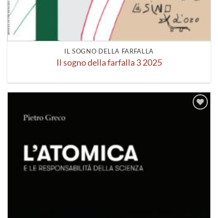
IL SOGNO DELLA FARFALLA
Il sogno della farfalla 3 2025
Aggiungi
alla lista
dei
desideri