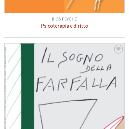
BIOS PSYCHÈ
Psicoterapia e diritto
Aggiungi
alla lista
dei
desideri