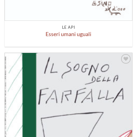
LE API
Esseri umani uguali
Aggiungi
alla lista
dei
desideri