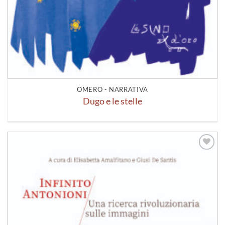
OMERO - NARRATIVA
Dugo e le stelle
Aggiungi
alla lista
dei
desideri