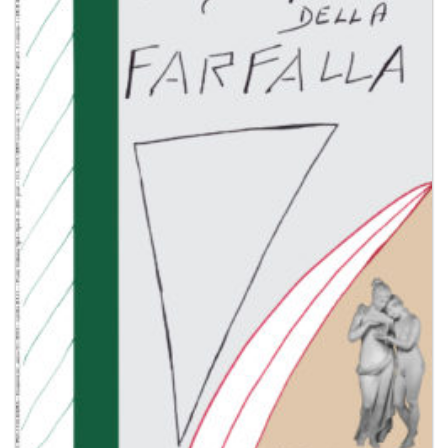
dei
desideri