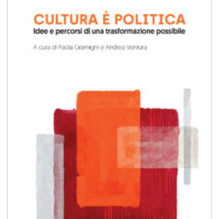
Aggiungi
alla lista
dei
desideri