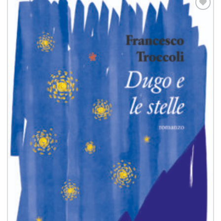
Aggiungi
alla lista
dei
desideri