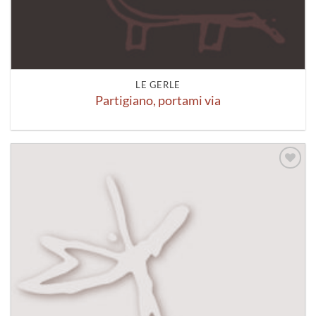
LE GERLE
Partigiano, portami via
Aggiungi
alla lista
dei
desideri