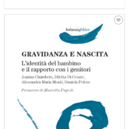
Aggiungi
alla lista
dei
desideri