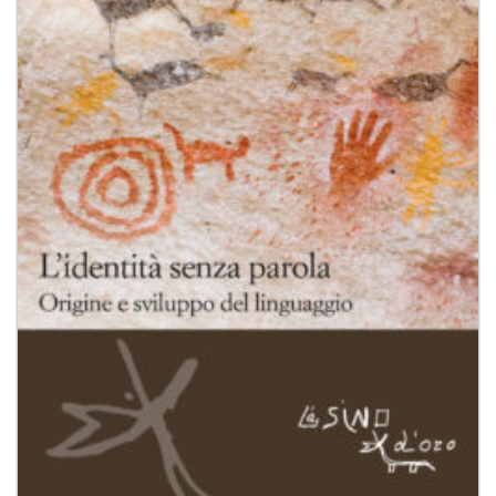
dei
desideri