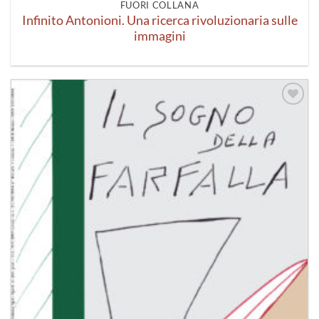
FUORI COLLANA
Infinito Antonioni. Una ricerca rivoluzionaria sulle
immagini
Aggiungi
alla lista
dei
desideri