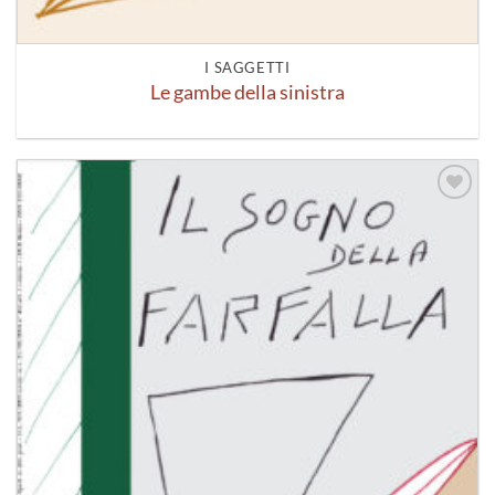
I SAGGETTI
Le gambe della sinistra
Aggiungi
alla lista
dei
desideri