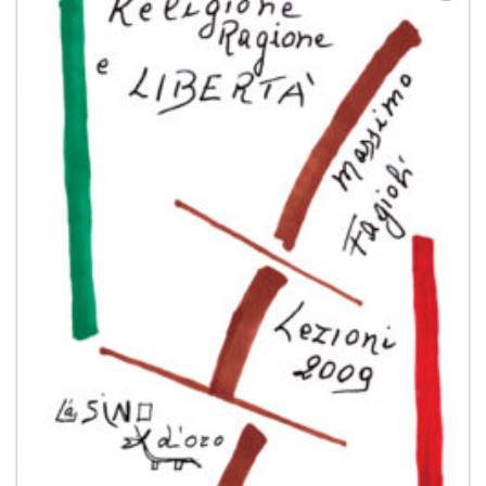
Aggiungi
alla lista
dei
desideri