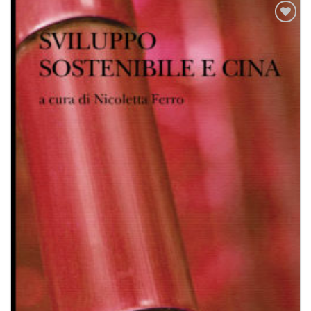
Aggiungi
alla lista
dei
desideri