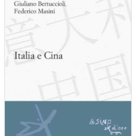
Aggiungi
alla lista
dei
desideri