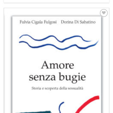
Aggiungi
alla lista
dei
desideri