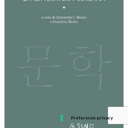
dei
desideri