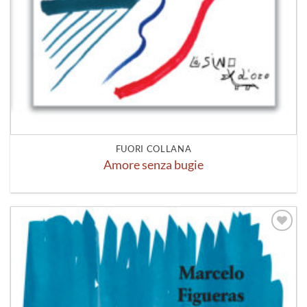
FUORI COLLANA
Amore senza bugie
Aggiungi
alla lista
dei
desideri