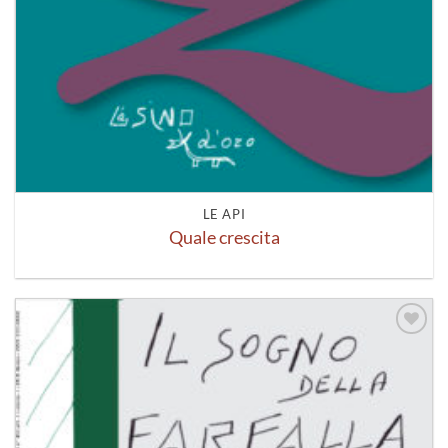
LE API
Quale crescita
Aggiungi
alla lista
dei
desideri