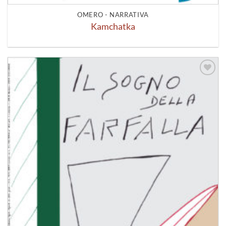
OMERO - NARRATIVA
Kamchatka
Aggiungi
alla lista
dei
desideri