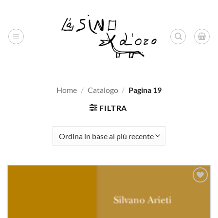
Salta
ai
contenuti
Home
/
Catalogo
/
Pagina 19
FILTRA
Aggiungi
alla lista
dei
desideri