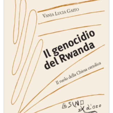
dei
desideri