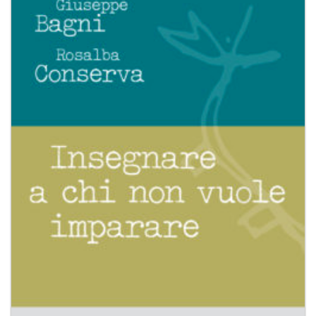
Aggiungi
alla lista
dei
desideri