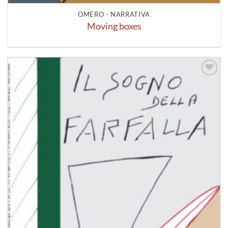
OMERO - NARRATIVA
Moving boxes
Aggiungi
alla lista
dei
desideri