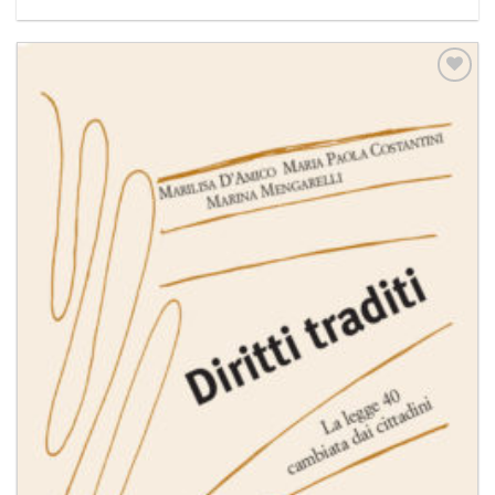
Aggiungi
alla lista
dei
desideri