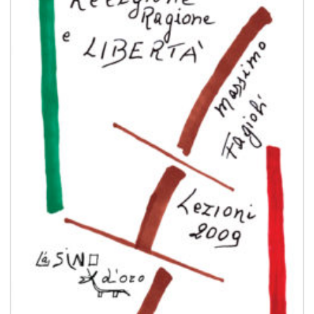
Aggiungi
alla lista
dei
desideri