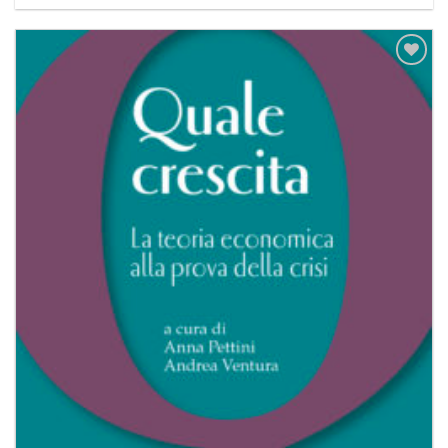
Aggiungi
alla lista
dei
desideri