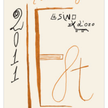
dei
desideri