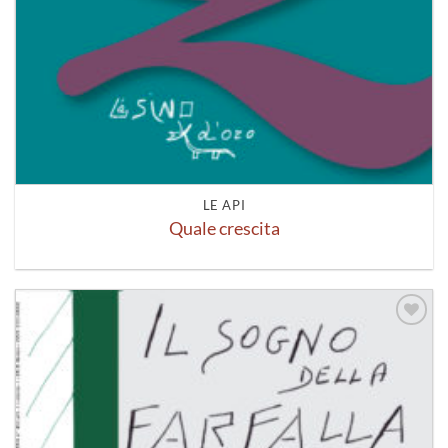
LE API
Quale crescita
Aggiungi
alla lista
dei
desideri