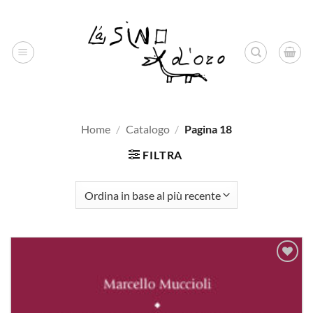
Salta
ai
contenuti
Home
/
Catalogo
/
Pagina 18
FILTRA
Aggiungi
alla lista
dei
desideri