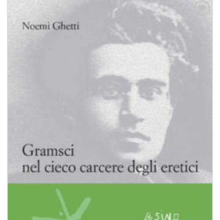
Aggiungi
alla lista
dei
desideri