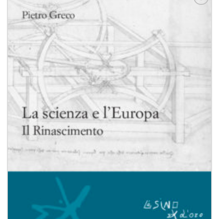
Aggiungi
alla lista
dei
desideri