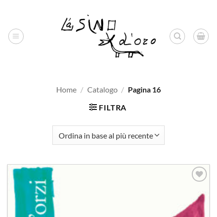
Salta
ai
contenuti
Home
/
Catalogo
/
Pagina 16
FILTRA
Aggiungi
alla lista
dei
desideri