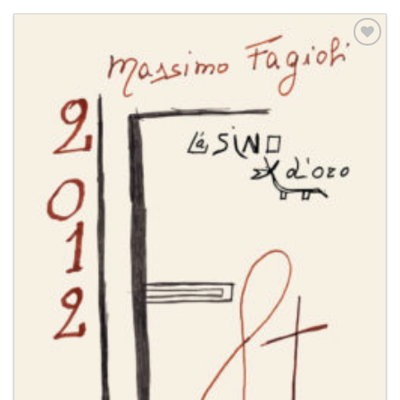
Aggiungi
alla lista
dei
desideri