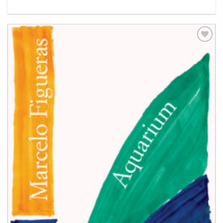
Aggiungi
alla lista
dei
desideri