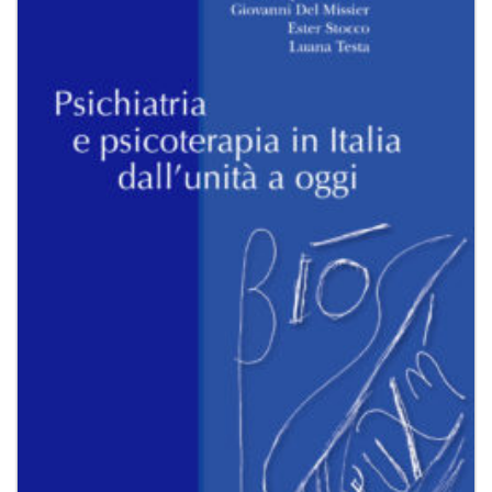
Aggiungi
alla lista
dei
desideri