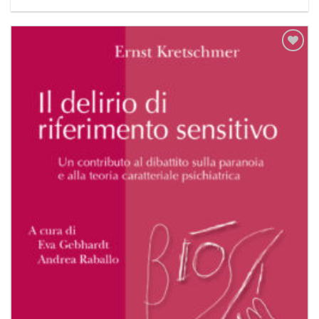
Aggiungi
alla lista
dei
desideri