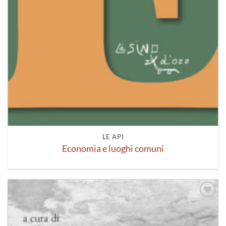
LE API
Economia e luoghi comuni
Aggiungi
alla lista
dei
desideri