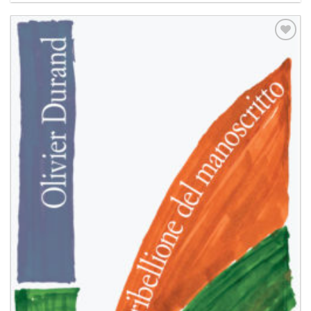
Aggiungi
alla lista
dei
desideri