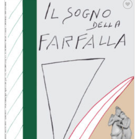
Aggiungi
alla lista
dei
desideri