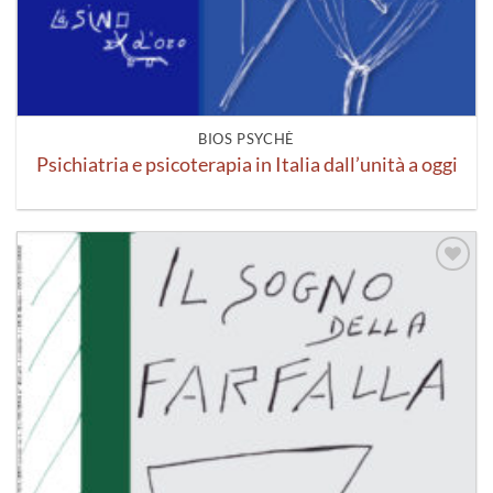
BIOS PSYCHÈ
Psichiatria e psicoterapia in Italia dall’unità a oggi
Aggiungi
alla lista
dei
desideri