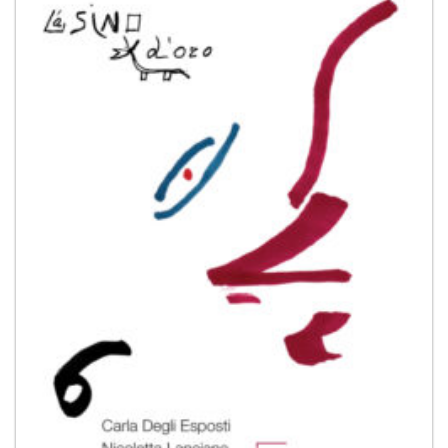
Aggiungi
alla lista
dei
desideri