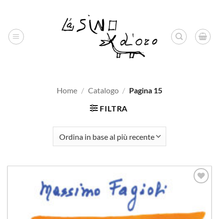
Salta
ai
contenuti
Home
/
Catalogo
/
Pagina 15
FILTRA
Aggiungi
alla lista
dei
desideri