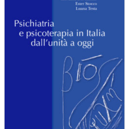
alla lista
dei
desideri