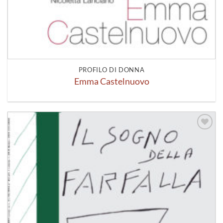
PROFILO DI DONNA
Emma Castelnuovo
Aggiungi
alla lista
dei
desideri