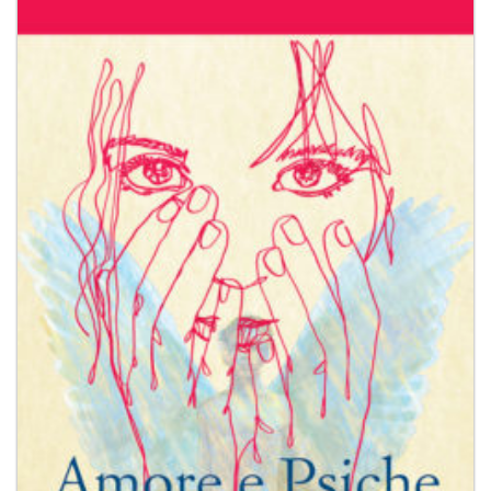
Aggiungi
alla lista
dei
desideri