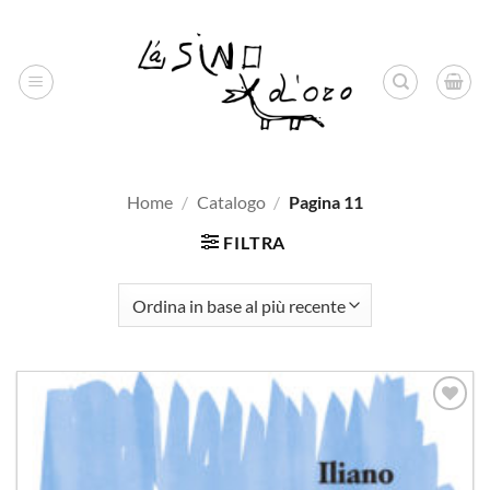
Salta
ai
contenuti
Home
/
Catalogo
/
Pagina 11
FILTRA
Aggiungi
alla lista
dei
desideri