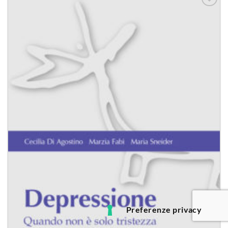
Aggiungi
alla lista
dei
desideri