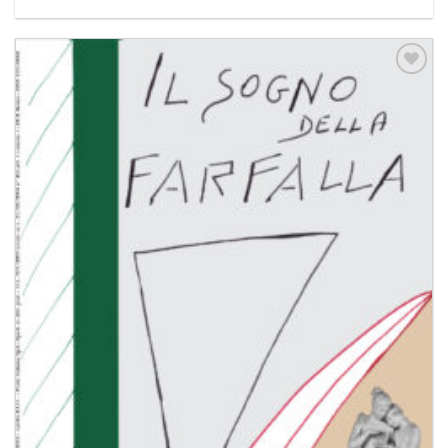
Aggiungi
alla lista
dei
desideri