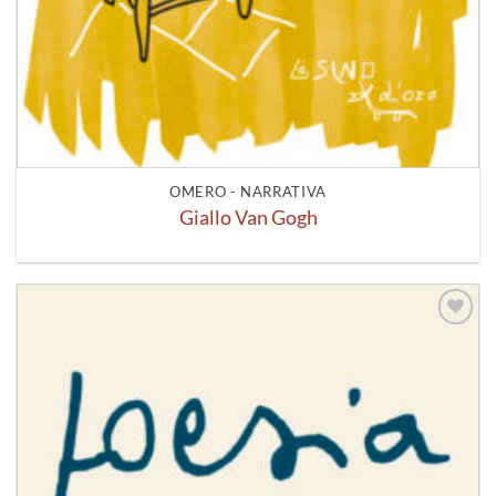
OMERO - NARRATIVA
Giallo Van Gogh
Aggiungi
alla lista
dei
desideri