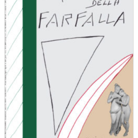
dei
desideri