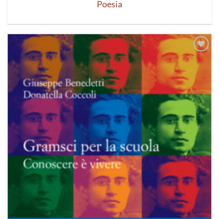
Poesia
Aggiungi
alla lista
dei
desideri