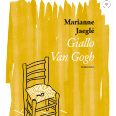
Aggiungi
alla lista
dei
desideri