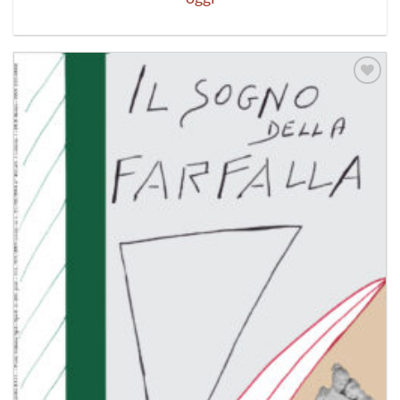
Aggiungi
alla lista
dei
desideri