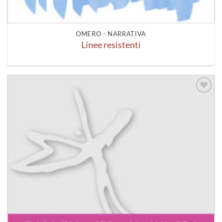
OMERO - NARRATIVA
Linee resistenti
Aggiungi
alla lista
dei
desideri