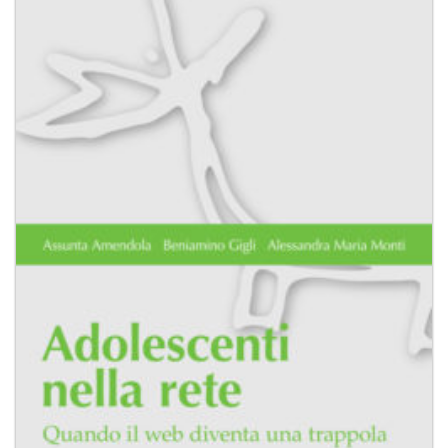
alla lista
dei
desideri