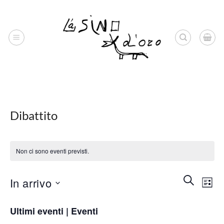
Salta
ai
contenuti
Dibattito
Non ci sono eventi previsti.
Eventi
Even
Cerca
In arrivo
Lista
Ricerca
Vist
e
Seleziona
Navi
Ultimi eventi | Eventi
viste
la