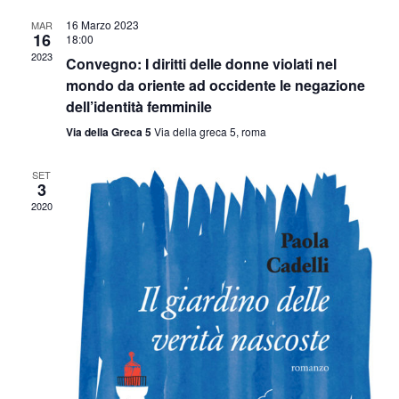
Navigazio
data.
16 Marzo 2023
MAR
16
18:00
2023
Convegno: I diritti delle donne violati nel
mondo da oriente ad occidente le negazione
dell’identità femminile
Via della Greca 5
Via della greca 5, roma
SET
3
2020