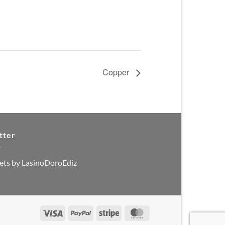
Copper
tter
ets by LasinoDoroEdiz
Visa
PayPal
Stripe
MasterCard