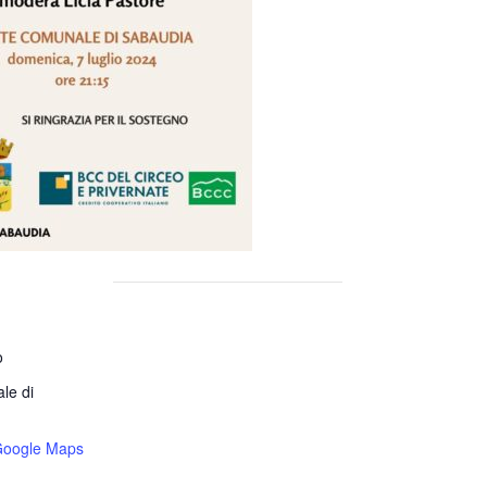
o
le di
Google Maps