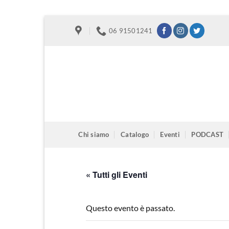
Salta
06 91501241
ai
contenuti
Chi siamo
Catalogo
Eventi
PODCAST
« Tutti gli Eventi
Questo evento è passato.