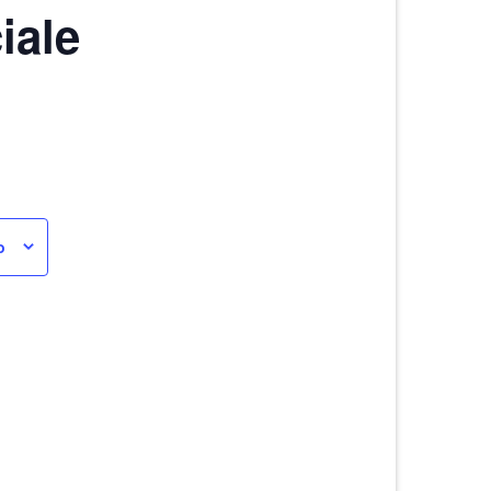
iale
o