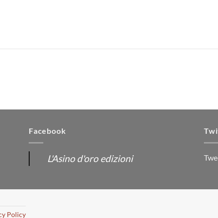
Facebook
Twi
L'Asino d'oro edizioni
Twe
cy Policy