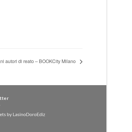
ni autori di reato – BOOKCity Milano
tter
ets by LasinoDoroEdiz