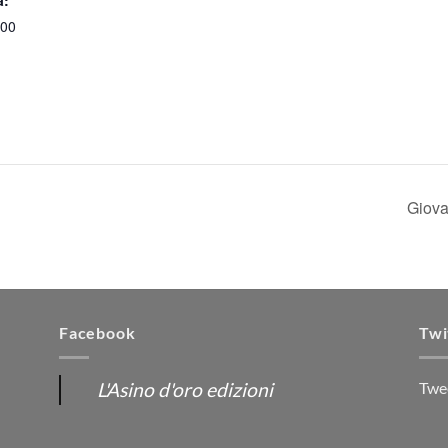
a:
:00
Giova
Facebook
Twi
L'Asino d'oro edizioni
Twe