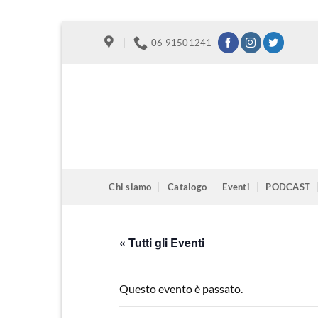
Salta
06 91501241
ai
contenuti
Chi siamo
Catalogo
Eventi
PODCAST
« Tutti gli Eventi
Questo evento è passato.