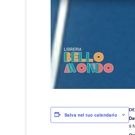
DE
Salva nel tuo calendario
Da
9 