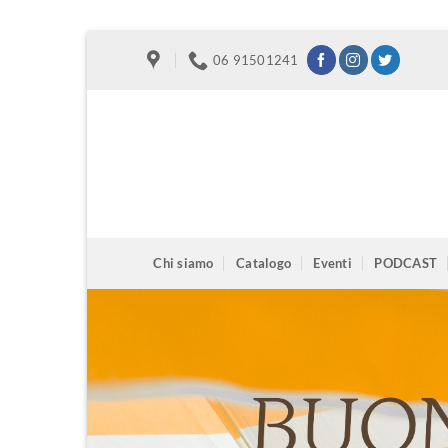
Salta
06 91501241
ai
contenuti
Chi siamo
Catalogo
Eventi
PODCAST