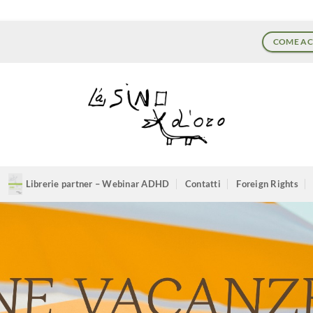
COME AC
Librerie partner – Webinar ADHD
Contatti
Foreign Rights