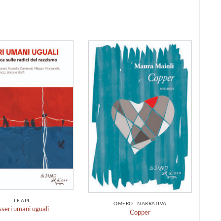
Aggiungi
Aggiungi
alla lista
alla lista
dei
dei
desideri
desideri
LE API
OMERO - NARRATIVA
sseri umani uguali
Copper