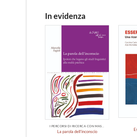
In evidenza
Aggiungi
alla lista
dei
desideri
I PERCORSI DI RICERCA CON MASSIMO FAGIOLI
E
La parola dell’inconscio