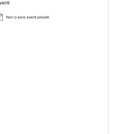
venti
Non ci sono eventi previsti.
tice
Aggiungi
alla lista
dei
desideri
IL SOGNO DELLA FARFALLA
l sogno della farfalla 3 2026