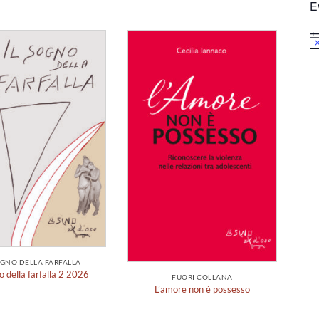
E
No
Aggiungi
Aggiungi
alla lista
alla lista
dei
dei
desideri
desideri
OGNO DELLA FARFALLA
I
no della farfalla 2 2026
FUORI COLLANA
L’amore non è possesso