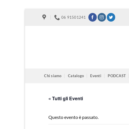
Salta
06 91501241
ai
contenuti
Chi siamo
Catalogo
Eventi
PODCAST
« Tutti gli Eventi
Questo evento è passato.