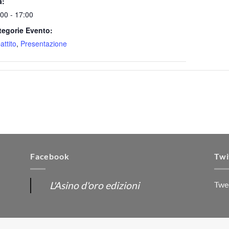
a:
00 - 17:00
tegorie Evento:
attito
,
Presentazione
Facebook
Twi
L'Asino d'oro edizioni
Twe