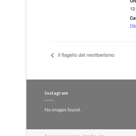
Or
12:
Ca
Dib
Il flagello del neoliberismo
Instagram
No images found.
Recupera password
Vecchio sito