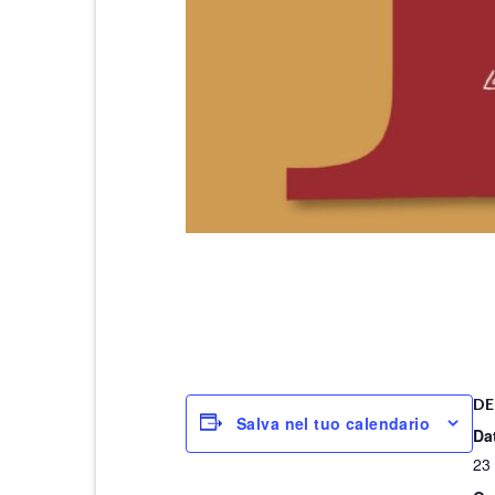
DE
Salva nel tuo calendario
Da
23