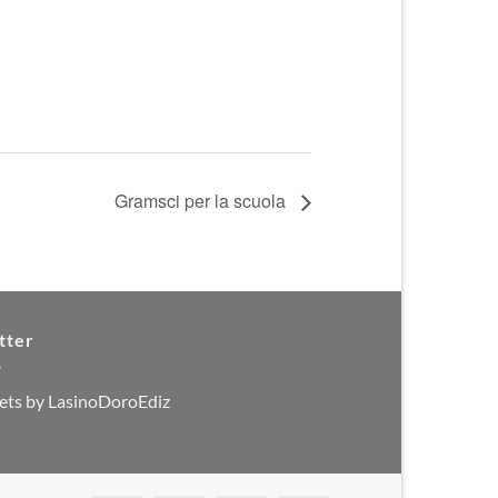
Gramsci per la scuola
tter
ets by LasinoDoroEdiz