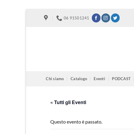
Salta
06 91501241
ai
contenuti
Chi siamo
Catalogo
Eventi
PODCAST
« Tutti gli Eventi
Questo evento è passato.