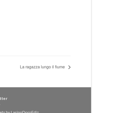
La ragazza lungo il fiume
tter
ets by LasinoDoroEdiz