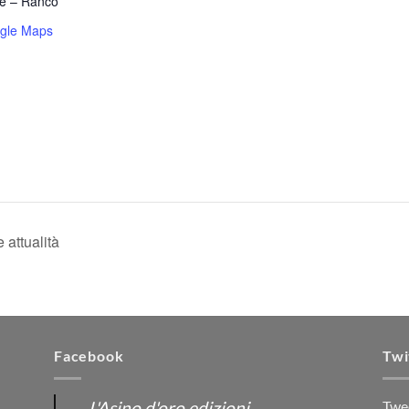
re – Ranco
gle Maps
 attualità
Facebook
Twi
L'Asino d'oro edizioni
Twe