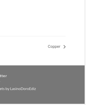
Copper
tter
ets by LasinoDoroEdiz