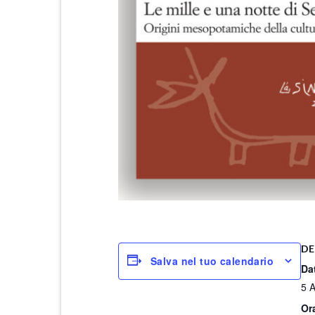
DE
Salva nel tuo calendario
Da
5 A
Or