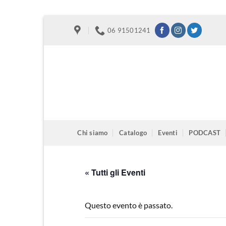
Salta
06 91501241
ai
contenuti
Chi siamo
Catalogo
Eventi
PODCAST
« Tutti gli Eventi
Questo evento è passato.