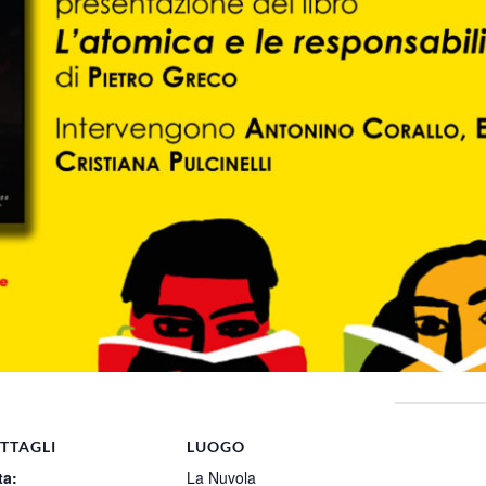
TTAGLI
LUOGO
ta:
La Nuvola