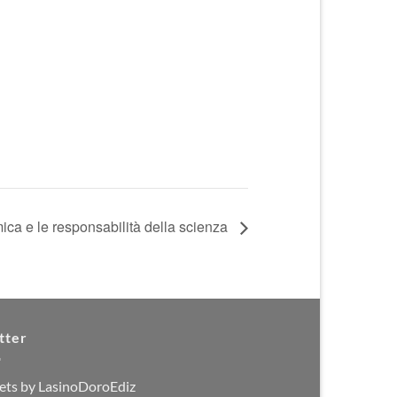
mica e le responsabilità della scienza
tter
ets by LasinoDoroEdiz